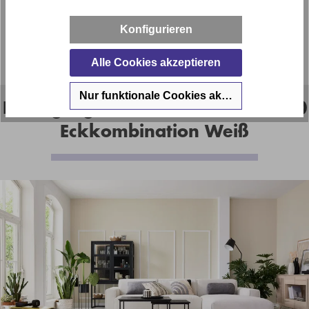
dem wir dem Alltag entfliehen, zur Ruhe kommen und
vielleicht auch eine kleine Party mit Freunden feiern. Es ist
Konfigurieren
so etwas wie der Mittelpunkt des Zuhauses und ganz
sicher das Herzstück der JustB!-Kollektion.
Alle Cookies akzeptieren
Nur funktionale Cookies akzeptieren
Ein Highlight: Die Roomio No. 4100
Eckkombination Weiß