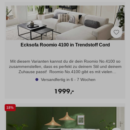
Ecksofa Roomio 4100 in Trendstoff Cord
Mit diesem Varianten kannst du dir dein Roomio No.4100 so
zusammenstellen, dass es perfekt zu deinem Stil und deinem
Zuhause passt! Roomio No.4100 gibt es mit vielen
verschiedenen Bezugsstoffen in unterschiedlichen Haptiken
Versandfertig in 6 - 7 Wochen
sowie in zahlreichen hellen und dunklen Farbtönen. Als Zubehör
erhältst du bei Roomio zudem stylische Accessoires und Möbel,
-
1999,
die optimal mit deinem neuen Lieblingssofa
harmonieren. Trendstoff Cord: Der samtige Cord mit seinen
typischen Längsrillen feiert gerade sein großes Revival und
18%
beweist einmal mehr, dass er ein zeitloser Klassiker ist! Dank
seiner robusten sowie strapazierfähigen Eigenschaften eignet er
sich ideal für Polstermöbel. Mit seiner Vielseitigkeit und großen
Farbmöglichkeiten, kann er an nahezu jeden Einrichtungsstil
angepasst werden und versprüht je nach Farbwahl kultigen 70er