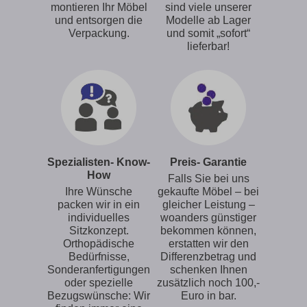
montieren Ihr Möbel
sind viele unserer
und entsorgen die
Modelle ab Lager
Verpackung.
und somit „sofort“
lieferbar!
Spezialisten- Know-
Preis- Garantie
How
Falls Sie bei uns
Ihre Wünsche
gekaufte Möbel – bei
packen wir in ein
gleicher Leistung –
individuelles
woanders günstiger
Sitzkonzept.
bekommen können,
Orthopädische
erstatten wir den
Bedürfnisse,
Differenzbetrag und
Sonderanfertigungen
schenken Ihnen
oder spezielle
zusätzlich noch 100,-
Bezugswünsche: Wir
Euro in bar.