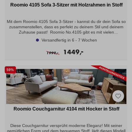
Roomio 4105 Sofa 3-Sitzer mit Holzrahmen in Stoff
Mit dem Roomio 4105 Sofa 3-Sitzer - kannst du dir dein Sofa so
zusammenstellen, dass es perfekt zu deinem Stil und deinem
Zuhause passt! Roomio No.4105 gibt es mit vielen
verschiedenen Bezugsstoffen in unterschiedlichen Haptiken
Versandfertig in 6 - 7 Wochen
sowie in zahlreichen hellen und dunklen Farbtönen. Als Zubehör
erhältst du bei Roomio zudem stylische Accessoires und Möbel,
-
1449,
-
die optimal mit deinem neuen Lieblingssofa
1999,
harmonieren. Angebot bestehend aus: Sofa 3-Sitzer Maxi Typ:
23052 ca. 228x90x81cm, Sitzhöhe: ca. 46cm, Sitzkomfort
Kaltschaum, Holzrahmen eiche geölt, in Stoff Shaun white -
59%
Stoffgruppe 8-
Roomio Couchgarnitur 4104 mit Hocker in Stoff
Diese Couchgarnitur versprüht moderne Eleganz! Mit seiner
gemütlichen Form und dem bequemen Stoff, lädt dieses Modell