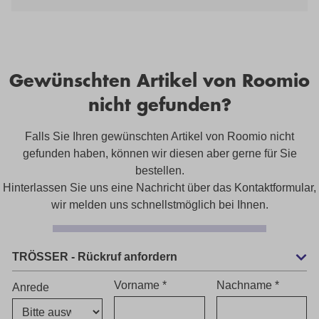
Traumsofa nicht entgehen. Ausstellungsstück: Roomio Modell
4104 - Ecksofa mit 2x HockerZustand: NeuwertigIrrtümer und
Zwischenverkauf vorbehalten. Teilweise können
Ausstellungsstücke Gebrauchsspuren etc. aufweisen. Den
aktuellen Verfügbarkeitsstatus, sowie nähere Informationen zu
Gebrauchsspuren erhalten Sie nur über die Filiale.
Gewünschten Artikel von Roomio
nicht gefunden?
Falls Sie Ihren gewünschten Artikel von Roomio nicht
gefunden haben, können wir diesen aber gerne für Sie
bestellen.
Hinterlassen Sie uns eine Nachricht über das Kontaktformular,
wir melden uns schnellstmöglich bei Ihnen.
TRÖSSER - Rückruf anfordern
Vorname *
Nachname *
Anrede