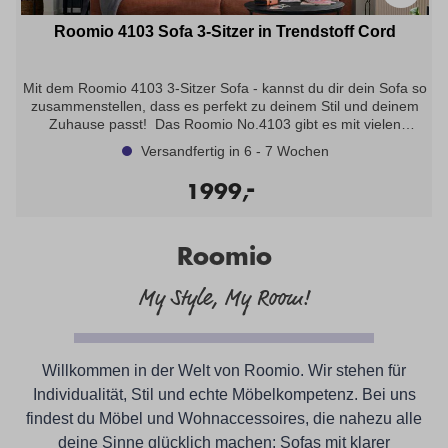
Roomio 4103 Sofa 3-Sitzer in Trendstoff Cord
Mit dem Roomio 4103 3-Sitzer Sofa - kannst du dir dein Sofa so
zusammenstellen, dass es perfekt zu deinem Stil und deinem
Zuhause passt! Das Roomio No.4103 gibt es mit vielen
verschiedenen Bezugsstoffen in unterschiedlichen Haptiken
Versandfertig in 6 - 7 Wochen
sowie in zahlreichen hellen und dunklen Farbtönen. Als Zubehör
erhältst du bei Roomio zudem stylische Accessoires und Möbel,
-
1999,
die optimal mit deinem neuen Lieblingssofa
harmonieren. Trendstoff Cord: Der samtige Cord mit seinen
typischen Längsrillen feiert gerade sein großes Revival und
Roomio
beweist einmal mehr, dass er ein zeitloser Klassiker ist! Dank
seiner robusten sowie strapazierfähigen Eigenschaften eignet er
sich ideal für Polstermöbel. Mit seiner Vielseitigkeit und großen
My Style, My Room!
Farbmöglichkeiten, kann er an nahezu jeden Einrichtungsstil
angepasst werden und versprüht je nach Farbwahl kultigen 70er
Flair.Angebot bestehend aus: Sofa 1,5-Sitzer Armlehne links
Typ: 21501 und Sofa 1,5-Sitzer Armlehne rechts Typ 21503, ca.
Willkommen in der Welt von Roomio. Wir stehen für
274x125x83cm, Sitzhöhe: ca. 44cm, Sitztiefe 2 ca. 84cm,
Sitzkomfort PUR-Schaum, Metallfuß 1116 schwarz, in Stoff Cord
Individualität, Stil und echte Möbelkompetenz. Bei uns
rusty -Stoffgruppe 6-
findest du Möbel und Wohnaccessoires, die nahezu alle
deine Sinne glücklich machen: Sofas mit klarer