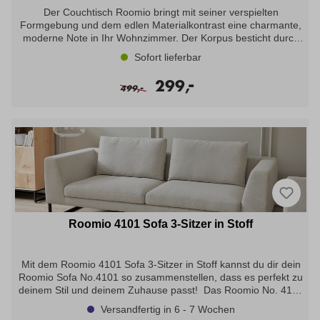
-Stoffgruppe 8-
Der Couchtisch Roomio bringt mit seiner verspielten
Formgebung und dem edlen Materialkontrast eine charmante,
moderne Note in Ihr Wohnzimmer. Der Korpus besticht durch
ein hochwertiges Echtholzfurnier in Eiche natur, das mit seiner
Sofort lieferbar
lebendigen Maserung für eine warme und einladende
Atmosphäre sorgt. Einen ausdrucksstarken Gegenpol zum
-
299,
-
hellen Eichenholz bilden die markanten Füße aus schwarz
499,
lackiertem Massivholz. Diese Kombination aus natürlicher
Holzoptik und dunklen Akzenten verleiht dem Tisch eine stilvolle
Leichtigkeit und macht ihn zum perfekten Blickfang vor jedem
Sofa.Ausstellungsstück: Exklusiver Couchtisch Roomio mit
verspielter HolztischplatteTischplatte: Eiche
EchtholzfurnierMaße: Breite: ca. 173cm, Tiefe: ca. 104cm,
Höhe: ca. 32cm Zustand: In Ordnung - Leichte Macken an der
Seite der TischplatteIrrtümer und Zwischenverkauf vorbehalten.
Teilweise können Ausstellungsstücke Gebrauchsspuren etc.
aufweisen. Den aktuellen Verfügbarkeitsstatus, sowie nähere
Roomio 4101 Sofa 3-Sitzer in Stoff
Informationen zu Gebrauchsspuren erhalten Sie nur über die
Filiale.
Mit dem Roomio 4101 Sofa 3-Sitzer in Stoff kannst du dir dein
Roomio Sofa No.4101 so zusammenstellen, dass es perfekt zu
deinem Stil und deinem Zuhause passt! Das Roomio No. 4101
gibt es mit vielen verschiedenen Bezugsstoffen in
Versandfertig in 6 - 7 Wochen
unterschiedlichen Haptiken sowie in zahlreichen hellen und