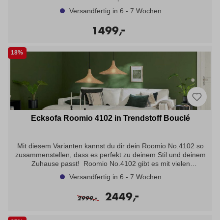
gibt es mit vielen verschiedenen Bezugsstoffen in
Versandfertig in 6 - 7 Wochen
unterschiedlichen Haptiken sowie in zahlreichen hellen und
dunklen Farbtönen. Als Zubehör erhältst du bei Roomio zudem
-
1499,
stylische Accessoires und Möbel, die optimal mit deinem neuen
Lieblingssofa harmonieren. Angebot bestehend aus: Sofa 3-
Sitzer Typ: 23002 ca. 230x98x83cm, Sitzhöhe: ca. 46cm,
18%
Sitzkomfort Schaumstoff, Metallkufe schwarz, in Stoff Simply
Clean sand -Stoffgruppe 8-
Ecksofa Roomio 4102 in Trendstoff Bouclé
Mit diesem Varianten kannst du dir dein Roomio No.4102 so
zusammenstellen, dass es perfekt zu deinem Stil und deinem
Zuhause passt! Roomio No.4102 gibt es mit vielen
verschiedenen Bezugsstoffen in unterschiedlichen Haptiken
Versandfertig in 6 - 7 Wochen
sowie in zahlreichen hellen und dunklen Farbtönen. Als Zubehör
erhältst du bei Roomio zudem stylische Accessoires und Möbel,
-
2449,
-
die optimal mit deinem neuen Lieblingssofa
2999,
harmonieren. Bouclé Stoff: Der Bouclé Stoff besteht aus einen
hochwertigen Gewebe, dass sich durch seine charakteristische