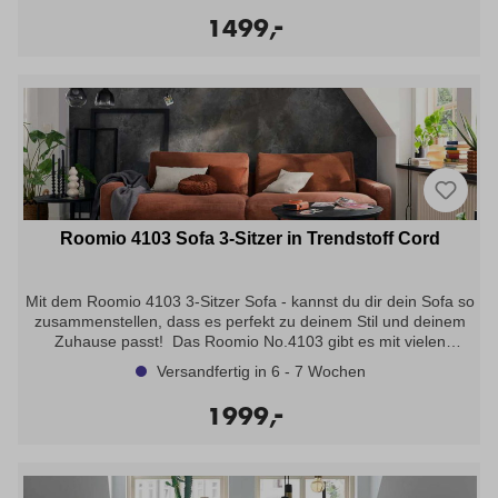
dunklen Farbtönen. Als Zubehör erhältst du bei Roomio zudem
-
1499,
stylische Accessoires und Möbel, die optimal mit deinem neuen
Lieblingssofa harmonieren. Angebot bestehend aus: Sofa 3-
Sitzer Typ: 23002 ca. 230x98x83cm, Sitzhöhe: ca. 46cm,
Sitzkomfort Schaumstoff, Metallkufe schwarz, in Stoff Simply
Clean sand -Stoffgruppe 8-
Roomio 4103 Sofa 3-Sitzer in Trendstoff Cord
Mit dem Roomio 4103 3-Sitzer Sofa - kannst du dir dein Sofa so
zusammenstellen, dass es perfekt zu deinem Stil und deinem
Zuhause passt! Das Roomio No.4103 gibt es mit vielen
verschiedenen Bezugsstoffen in unterschiedlichen Haptiken
Versandfertig in 6 - 7 Wochen
sowie in zahlreichen hellen und dunklen Farbtönen. Als Zubehör
erhältst du bei Roomio zudem stylische Accessoires und Möbel,
-
1999,
die optimal mit deinem neuen Lieblingssofa
harmonieren. Trendstoff Cord: Der samtige Cord mit seinen
typischen Längsrillen feiert gerade sein großes Revival und
beweist einmal mehr, dass er ein zeitloser Klassiker ist! Dank