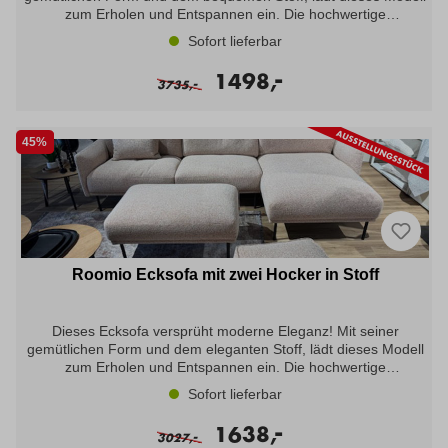
zum Erholen und Entspannen ein. Die hochwertige
Kaltschaumpolsterung, lässt Sie ein Sitzgefühl der Extraklasse
Sofort lieferbar
erleben. Noch mehr Komfort, bietet der bequeme Hocker. Der
elegante Stoff und die grazilen Holzfüße, sorgen für das
-
1498,
-
gewisse Extra!Lassen Sie sich dieses Traumsofa nicht
3735,
entgehen. Ausstellungsstück: Roomio Modell 4104 -
CouchgarniturZustand: NeuwertigIrrtümer und Zwischenverkauf
vorbehalten. Teilweise können Ausstellungsstücke
45%
Gebrauchsspuren etc. aufweisen. Den aktuellen
Verfügbarkeitsstatus, sowie nähere Informationen zu
Gebrauchsspuren erhalten Sie nur über die Filiale.
Roomio Ecksofa mit zwei Hocker in Stoff
Dieses Ecksofa versprüht moderne Eleganz! Mit seiner
gemütlichen Form und dem eleganten Stoff, lädt dieses Modell
zum Erholen und Entspannen ein. Die hochwertige
Schaumstoffpolsterung, lässt Sie ein Sitzgefühl der Extraklasse
Sofort lieferbar
erleben. Noch mehr Komfort, bietet der bequeme Hocker und
Sitzwürfel. Holen Sie sich mit diesem stilvollen Ecksofa, ein
-
1638,
-
Stück Harmonie in Ihr Wohnzimmer.Lassen Sie sich dieses
3027,