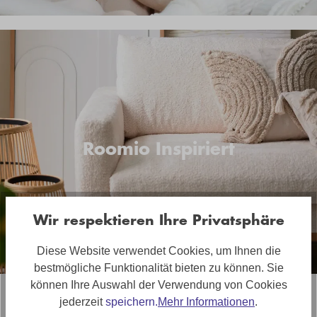
Roomio Inspiriert
Wir respektieren Ihre Privatsphäre
Diese Website verwendet Cookies, um Ihnen die
bestmögliche Funktionalität bieten zu können. Sie
können Ihre Auswahl der Verwendung von Cookies
jederzeit
speichern.
Mehr Informationen
.
Dieses Sofa ist mehr als ein Möbelstück. Es ist der Ort, an