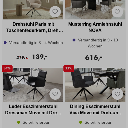
Drehstuhl Paris mit
Musterring Armlehnstuhl
Taschenfederkern, Dreh-
NOVA
und Rückholfunktion Stoff
Versandfertig in 9 - 10
Versandfertig in 3 - 4 Wochen
Wochen
-
-
139,
616,
-
219,
34%
33%
Leder Esszimmerstuhl
Dining Esszimmerstuhl
Dressman Move mit Dreh-
Viva Move mit Dreh-und
und Rückholfunktion
Rückholfunktion Cord
Sofort lieferbar
Sofort lieferbar