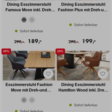
Dining Esszimmerstuhl
Dining Esszimmerstuhl
Famous Move inkl. Dreh-
Fashion Plus mit Dreh-und
und Rückholfunktion in
Rückholfunktion
Stoff
Sofort lieferbar
Sofort lieferbar
-
-
189,
199,
-
-
299,
299,
40%
34%
Esszimmerstuhl Fashion
Dining Esszimmerstuhl
Move mit Dreh-und
Hamilton Wood inkl. Dreh-
Rückholfunktion
und Rückholfunktion in
Leder
Sofort lieferbar
Sofort lieferbar