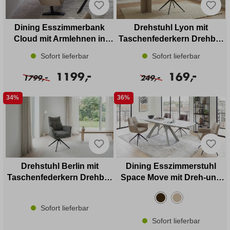
Dining Esszimmerbank
Drehstuhl Lyon mit
Cloud mit Armlehnen in
Taschenfederkern Drehbar
Leder
und Rückholfunktion
Sofort lieferbar
Sofort lieferbar
-
-
1199,
169,
-
-
1799,
249,
34%
36%
Drehstuhl Berlin mit
Dining Esszimmerstuhl
Taschenfederkern Drehbar
Space Move mit Dreh-und
mit Rückholfunktion in
Rückholfunktion in Leder
Stoff
Sofort lieferbar
Sofort lieferbar