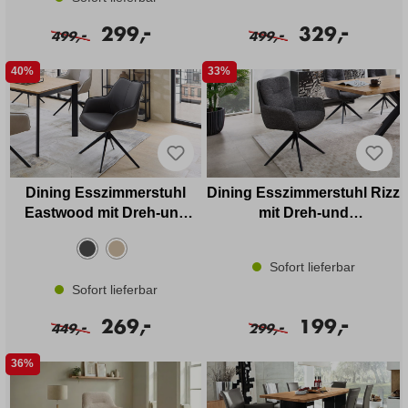
-
-
299,
329,
-
-
499,
499,
40%
33%
Dining Esszimmerstuhl
Dining Esszimmerstuhl Rizz
Eastwood mit Dreh-und
mit Dreh-und
Rückholfunktion in Leder
Rückholfunktion in Stoff
Sofort lieferbar
Sofort lieferbar
-
-
269,
199,
-
-
449,
299,
36%