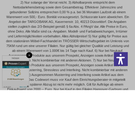
2) Nur solange der Vorrat reicht. 3) Abholbarpreis entspricht dem
Nettodarlehensbetrag sowie dem Gesamtbetrag. Effektiver Jahreszins und
gebundener Sollzins entsprechen 0,00 % p.a. bei 36 Monaten Laufzeit ab einem
Warenwert von 500,- Euro. Bonität vorausgesetzt. Schlussrate kann abweichen. Ein
Angebot der TARGOBANK AG, Kasernenstr. 10, 40213 Düsseldorf. Die Angaben
stellen zugleich das 2/3-Beispiel gemäß § 6a Abs. 4 PAngV dar. Alle Preise in Euro,
ohne Deko. Alle Maße sind ca.-Angaben. Modell- und Farbabweichungen, Irrtümer
und Liefermöglichkeiten vorbehalten. Alles Abholpreise! 5) Nur gültig für Preise aus
dem stationären Möbel-Fachhandel im TRÖSSER-Wirtschaftsgebiet im Umkreis von
75KM rund um eine unserer Filialen. Nur gültig bei gleicher Qualität und Leistung und
ab einem Warenwert von 1.000€ bis 14 Tage nach Kauf. 6) Nur bei Neukauf.
×
Ausgenommen Produkte aus unserem Prospekt, Anzeigen sowie Artikel aus dem
Onlineshop. Nicht kombinierbar mit anderen Aktionen. 7) Nur bei Neukauf.
Ausgenommen Produkte aus unserem Prospekt, Anzeigen sowie Artikel aus dem
Onlineshop, Musterring, Stressless und Interliving. Nicht kombinierbar mit anderen
Aktionen. 12) Ausgenommen Musterring und Interliving sowie Artikel aus dem
Onlineshop. Das Codewort muss vor Kauf dem Einrichtungsberater-in mitgeteilt
werden. Ein späterer Abzug ist nicht mehr möglich. Gilt für Aufträge ab einem
Einkaufswert von 2000,-- Euro. Nur bei Kauf in den Filialen Hannover-Garbsen und
Beckum.
Vertrag widerrufen