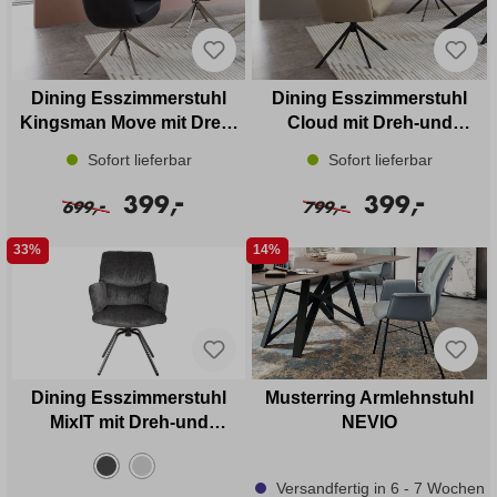
Dining Esszimmerstuhl
Dining Esszimmerstuhl
Kingsman Move mit Dreh-
Cloud mit Dreh-und
und Rückholfunktion in
Rückholfunktion in Leder
Sofort lieferbar
Sofort lieferbar
Leder/ Stoff Mix
-
-
399,
399,
-
-
699,
799,
33%
14%
Dining Esszimmerstuhl
Musterring Armlehnstuhl
MixIT mit Dreh-und
NEVIO
Rückholfunktion
Versandfertig in 6 - 7 Wochen