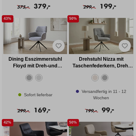
-
-
379,
199,
-
-
575,
299,
43%
50%
Dining Esszimmerstuhl
Drehstuhl Nizza mit
Floyd mit Dreh-und
Taschenfederkern, Dreh-
Rückholfunktion in Stoff
und Rückholfunktion in
Stoff
Versandfertig in 11 - 12
Sofort lieferbar
Wochen
-
-
169,
99,
-
-
299,
199,
42%
50%