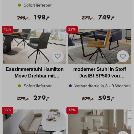
Sofort lieferbar
-
-
198,
749,
-
-
298,
879,
41%
12%
Esszimmerstuhl Hamilton
moderner Stuhl in Stoff
Move Drehbar mit
JustB! SP500 von
Rückholfunktion Leder
Musterring
Sofort lieferbar
Versandfertig in 8 - 9 Wochen
-
-
279,
595,
-
-
479,
679,
33%
32%