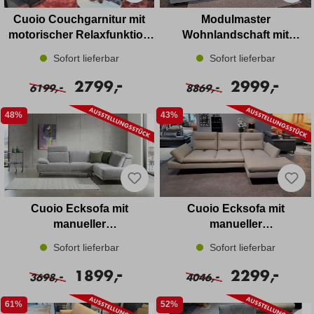
Cuoio Couchgarnitur mit
Modulmaster
motorischer Relaxfunktion
Wohnlandschaft mit
in Leder
Schlaffunktion und
Sofort lieferbar
Sofort lieferbar
motorischer Relaxsessel in
-
-
Stoff
2799,
2999,
-
-
6199,
8869,
48%
43%
Cuoio Ecksofa mit
Cuoio Ecksofa mit
manueller
manueller
Kopfteilverstellung in Stoff
Sitztiefenverstellung in
Sofort lieferbar
Sofort lieferbar
Leder
-
-
1899,
2299,
-
-
3698,
4046,
61%
52%