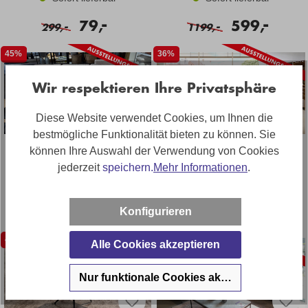
-
-
79,
599,
-
-
299,
1199,
45%
36%
Wir respektieren Ihre Privatsphäre
Diese Website verwendet Cookies, um Ihnen die
bestmögliche Funktionalität bieten zu können. Sie
Roomio Ecksofa mit zwei
Stoff Ecksofa mit losen
können Ihre Auswahl der Verwendung von Cookies
Hocker in Stoff
Rückenkissen und Kissen
jederzeit
speichern.
Mehr Informationen
.
Sofort lieferbar
Sofort lieferbar
-
-
1638,
1899,
-
-
Konfigurieren
3027,
2967,
48%
36%
Alle Cookies akzeptieren
Nur funktionale Cookies akzeptieren