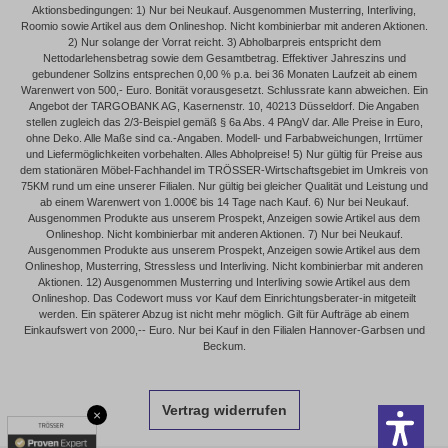
Aktionsbedingungen: 1) Nur bei Neukauf. Ausgenommen Musterring, Interliving,
Roomio sowie Artikel aus dem Onlineshop. Nicht kombinierbar mit anderen Aktionen.
2) Nur solange der Vorrat reicht. 3) Abholbarpreis entspricht dem
Nettodarlehensbetrag sowie dem Gesamtbetrag. Effektiver Jahreszins und
gebundener Sollzins entsprechen 0,00 % p.a. bei 36 Monaten Laufzeit ab einem
Warenwert von 500,- Euro. Bonität vorausgesetzt. Schlussrate kann abweichen. Ein
Angebot der TARGOBANK AG, Kasernenstr. 10, 40213 Düsseldorf. Die Angaben
stellen zugleich das 2/3-Beispiel gemäß § 6a Abs. 4 PAngV dar. Alle Preise in Euro,
ohne Deko. Alle Maße sind ca.-Angaben. Modell- und Farbabweichungen, Irrtümer
und Liefermöglichkeiten vorbehalten. Alles Abholpreise! 5) Nur gültig für Preise aus
dem stationären Möbel-Fachhandel im TRÖSSER-Wirtschaftsgebiet im Umkreis von
75KM rund um eine unserer Filialen. Nur gültig bei gleicher Qualität und Leistung und
ab einem Warenwert von 1.000€ bis 14 Tage nach Kauf. 6) Nur bei Neukauf.
Ausgenommen Produkte aus unserem Prospekt, Anzeigen sowie Artikel aus dem
Onlineshop. Nicht kombinierbar mit anderen Aktionen. 7) Nur bei Neukauf.
Ausgenommen Produkte aus unserem Prospekt, Anzeigen sowie Artikel aus dem
Onlineshop, Musterring, Stressless und Interliving. Nicht kombinierbar mit anderen
Aktionen. 12) Ausgenommen Musterring und Interliving sowie Artikel aus dem
Onlineshop. Das Codewort muss vor Kauf dem Einrichtungsberater-in mitgeteilt
werden. Ein späterer Abzug ist nicht mehr möglich. Gilt für Aufträge ab einem
Einkaufswert von 2000,-- Euro. Nur bei Kauf in den Filialen Hannover-Garbsen und
Beckum.
Vertrag widerrufen
×