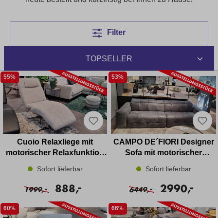
Filter
55%
53%
Cuoio Relaxliege mit
CAMPO DE´FIORI Designer
motorischer Relaxfunktion
Sofa mit motorischer
Bouclé Stoff
Relaxfunktion in Leder
Sofort lieferbar
Sofort lieferbar
-
-
888,
2990,
-
-
1999,
6449,
60%
66%