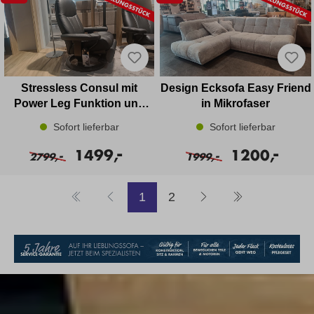
Stressless Consul mit
Design Ecksofa Easy Friend
Power Leg Funktion und
in Mikrofaser
Motor
Sofort lieferbar
Sofort lieferbar
-
-
1499,
1200,
-
-
2799,
1999,
Weiter zur Seite
Weiter zur Seite
1
2