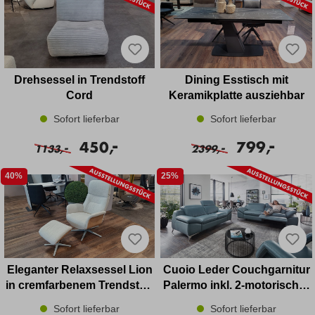
Drehsessel in Trendstoff
Dining Esstisch mit
Cord
Keramikplatte ausziehbar
Sofort lieferbar
Sofort lieferbar
-
-
450,
799,
-
-
1133,
2399,
40%
25%
Eleganter Relaxsessel Lion
Cuoio Leder Couchgarnitur
in cremfarbenem Trendstoff
Palermo inkl. 2-motorischer
mit passendem Hocker
Funktion
Sofort lieferbar
Sofort lieferbar