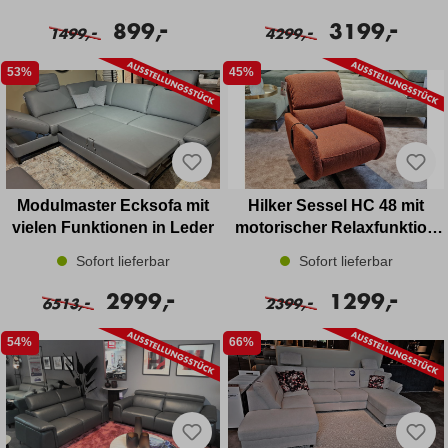
-
-
899,
3199,
-
-
1499,
4299,
53%
45%
Modulmaster Ecksofa mit
Hilker Sessel HC 48 mit
vielen Funktionen in Leder
motorischer Relaxfunktion
und Akku in Stoff
Sofort lieferbar
Sofort lieferbar
-
-
2999,
1299,
-
-
6513,
2399,
54%
66%