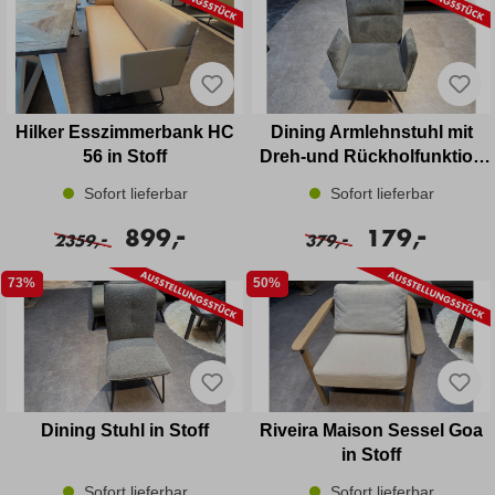
Hilker Esszimmerbank HC
Dining Armlehnstuhl mit
56 in Stoff
Dreh-und Rückholfunktion
in Trendstoff Cord
Sofort lieferbar
Sofort lieferbar
-
-
899,
179,
-
-
2359,
379,
73%
50%
Dining Stuhl in Stoff
Riveira Maison Sessel Goa
in Stoff
Sofort lieferbar
Sofort lieferbar