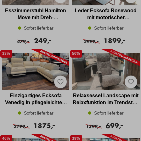
Esszimmerstuhl Hamilton
Leder Ecksofa Rosewood
Move mit Dreh-
mit motorischer
Rückholfunktion Leder
Relaxfunktion und
Sofort lieferbar
Sofort lieferbar
Stauraum
-
-
249,
1899,
-
-
479,
2999,
33%
50%
Einzigartiges Ecksofa
Relaxsessel Landscape mit
Venedig in pflegeleichtem
Relaxfunktion im Trendstoff
Leder mit motorischer
Cord
Sofort lieferbar
Sofort lieferbar
Relaxfunktion
-
-
1875,
699,
-
-
2799,
1399,
46%
39%