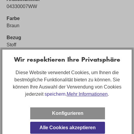
04330007WW
Farbe
Braun
Bezug
Stoff
Bezugsmaterial
Wir respektieren Ihre Privatsphäre
Stoff Cord
Diese Website verwendet Cookies, um Ihnen die
Artikelabmessungen
bestmögliche Funktionalität bieten zu können. Sie
Breite: ca. 274cm, Tiefe: ca. 125cm, Höhe: ca. 83cm
können Ihre Auswahl der Verwendung von Cookies
jederzeit
speichern.
Mehr Informationen
.
Sitzhöhe
ca. 44cm
Konfigurieren
Polstermaterial
Hochwertiger PUR-Schaum
Alle Cookies akzeptieren
Stilrichtung