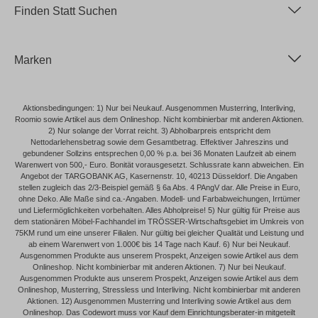
Finden Statt Suchen
Marken
Aktionsbedingungen: 1) Nur bei Neukauf. Ausgenommen Musterring, Interliving,
Roomio sowie Artikel aus dem Onlineshop. Nicht kombinierbar mit anderen Aktionen.
2) Nur solange der Vorrat reicht. 3) Abholbarpreis entspricht dem
Nettodarlehensbetrag sowie dem Gesamtbetrag. Effektiver Jahreszins und
gebundener Sollzins entsprechen 0,00 % p.a. bei 36 Monaten Laufzeit ab einem
Warenwert von 500,- Euro. Bonität vorausgesetzt. Schlussrate kann abweichen. Ein
Angebot der TARGOBANK AG, Kasernenstr. 10, 40213 Düsseldorf. Die Angaben
stellen zugleich das 2/3-Beispiel gemäß § 6a Abs. 4 PAngV dar. Alle Preise in Euro,
ohne Deko. Alle Maße sind ca.-Angaben. Modell- und Farbabweichungen, Irrtümer
und Liefermöglichkeiten vorbehalten. Alles Abholpreise! 5) Nur gültig für Preise aus
dem stationären Möbel-Fachhandel im TRÖSSER-Wirtschaftsgebiet im Umkreis von
75KM rund um eine unserer Filialen. Nur gültig bei gleicher Qualität und Leistung und
ab einem Warenwert von 1.000€ bis 14 Tage nach Kauf. 6) Nur bei Neukauf.
Ausgenommen Produkte aus unserem Prospekt, Anzeigen sowie Artikel aus dem
Onlineshop. Nicht kombinierbar mit anderen Aktionen. 7) Nur bei Neukauf.
Ausgenommen Produkte aus unserem Prospekt, Anzeigen sowie Artikel aus dem
Onlineshop, Musterring, Stressless und Interliving. Nicht kombinierbar mit anderen
Aktionen. 12) Ausgenommen Musterring und Interliving sowie Artikel aus dem
Onlineshop. Das Codewort muss vor Kauf dem Einrichtungsberater-in mitgeteilt