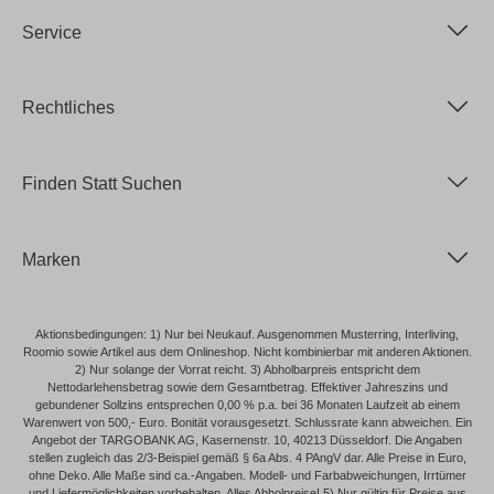
Service
Rechtliches
Finden Statt Suchen
Marken
Aktionsbedingungen: 1) Nur bei Neukauf. Ausgenommen Musterring, Interliving,
Roomio sowie Artikel aus dem Onlineshop. Nicht kombinierbar mit anderen Aktionen.
2) Nur solange der Vorrat reicht. 3) Abholbarpreis entspricht dem
Nettodarlehensbetrag sowie dem Gesamtbetrag. Effektiver Jahreszins und
gebundener Sollzins entsprechen 0,00 % p.a. bei 36 Monaten Laufzeit ab einem
Warenwert von 500,- Euro. Bonität vorausgesetzt. Schlussrate kann abweichen. Ein
Angebot der TARGOBANK AG, Kasernenstr. 10, 40213 Düsseldorf. Die Angaben
stellen zugleich das 2/3-Beispiel gemäß § 6a Abs. 4 PAngV dar. Alle Preise in Euro,
ohne Deko. Alle Maße sind ca.-Angaben. Modell- und Farbabweichungen, Irrtümer
und Liefermöglichkeiten vorbehalten. Alles Abholpreise! 5) Nur gültig für Preise aus