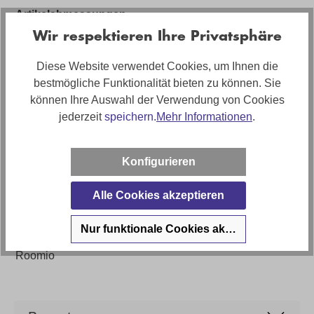
Artikelabmessungen
Breite: ca. 228cm, Tiefe: ca. 90cm, Höhe: ca. 81cm
Wir respektieren Ihre Privatsphäre
Sitzhöhe
Diese Website verwendet Cookies, um Ihnen die
ca. 46cm
bestmögliche Funktionalität bieten zu können. Sie
können Ihre Auswahl der Verwendung von Cookies
Polstermaterial
jederzeit
speichern.
Mehr Informationen
.
Hochwertiger Kaltschaum
Stilrichtung
Konfigurieren
Zeitlos
Artikel Bezeichnung
Alle Cookies akzeptieren
Roomio 4105 Sofa 3-Sitzer mit Holzrahmen in Stoff
Nur funktionale Cookies akzeptieren
Marke
Roomio