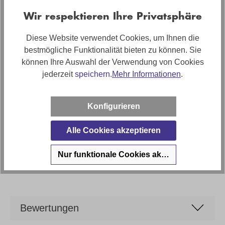
Breite: ca. 214cm, Tiefe: ca. 90cm, Höhe: ca. 79cm
Wir respektieren Ihre Privatsphäre
Sitzhöhe
ca. 46cm
Diese Website verwendet Cookies, um Ihnen die
bestmögliche Funktionalität bieten zu können. Sie
Polstermaterial
können Ihre Auswahl der Verwendung von Cookies
Hochwertiger Kaltschaum
jederzeit
speichern.
Mehr Informationen
.
Stilrichtung
Zeitlos
Konfigurieren
Artikel Bezeichnung
Alle Cookies akzeptieren
Roomio 4104 Sofa 3-Sitzer in Stoff
Marke
Nur funktionale Cookies akzeptieren
Roomio
Bewertungen