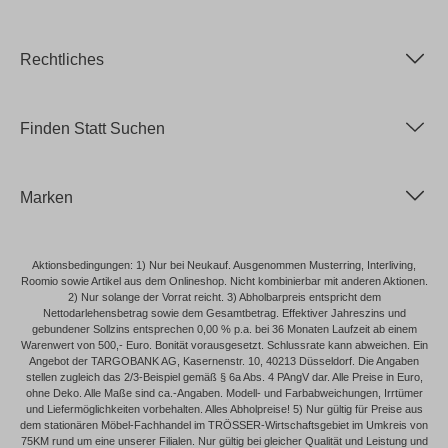
Rechtliches
Finden Statt Suchen
Marken
Aktionsbedingungen: 1) Nur bei Neukauf. Ausgenommen Musterring, Interliving,
Roomio sowie Artikel aus dem Onlineshop. Nicht kombinierbar mit anderen Aktionen.
2) Nur solange der Vorrat reicht. 3) Abholbarpreis entspricht dem
Nettodarlehensbetrag sowie dem Gesamtbetrag. Effektiver Jahreszins und
gebundener Sollzins entsprechen 0,00 % p.a. bei 36 Monaten Laufzeit ab einem
Warenwert von 500,- Euro. Bonität vorausgesetzt. Schlussrate kann abweichen. Ein
Angebot der TARGOBANK AG, Kasernenstr. 10, 40213 Düsseldorf. Die Angaben
stellen zugleich das 2/3-Beispiel gemäß § 6a Abs. 4 PAngV dar. Alle Preise in Euro,
ohne Deko. Alle Maße sind ca.-Angaben. Modell- und Farbabweichungen, Irrtümer
und Liefermöglichkeiten vorbehalten. Alles Abholpreise! 5) Nur gültig für Preise aus
dem stationären Möbel-Fachhandel im TRÖSSER-Wirtschaftsgebiet im Umkreis von
75KM rund um eine unserer Filialen. Nur gültig bei gleicher Qualität und Leistung und