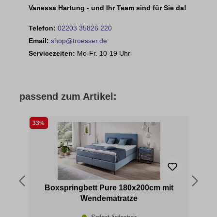
Vanessa Hartung - und Ihr Team sind für Sie da!
Telefon:
02203 35826 220
Email:
shop@troesser.de
Servicezeiten:
Mo-Fr. 10-19 Uhr
passend zum Artikel:
33%
44
Boxspringbett Pure 180x200cm mit
B
Wendematratze
Sofort lieferbar