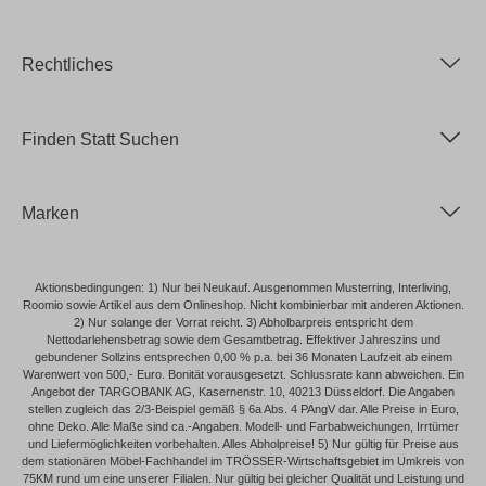
Rechtliches
Finden Statt Suchen
Marken
Aktionsbedingungen: 1) Nur bei Neukauf. Ausgenommen Musterring, Interliving,
Roomio sowie Artikel aus dem Onlineshop. Nicht kombinierbar mit anderen Aktionen.
2) Nur solange der Vorrat reicht. 3) Abholbarpreis entspricht dem
Nettodarlehensbetrag sowie dem Gesamtbetrag. Effektiver Jahreszins und
gebundener Sollzins entsprechen 0,00 % p.a. bei 36 Monaten Laufzeit ab einem
Warenwert von 500,- Euro. Bonität vorausgesetzt. Schlussrate kann abweichen. Ein
Angebot der TARGOBANK AG, Kasernenstr. 10, 40213 Düsseldorf. Die Angaben
stellen zugleich das 2/3-Beispiel gemäß § 6a Abs. 4 PAngV dar. Alle Preise in Euro,
ohne Deko. Alle Maße sind ca.-Angaben. Modell- und Farbabweichungen, Irrtümer
und Liefermöglichkeiten vorbehalten. Alles Abholpreise! 5) Nur gültig für Preise aus
dem stationären Möbel-Fachhandel im TRÖSSER-Wirtschaftsgebiet im Umkreis von
75KM rund um eine unserer Filialen. Nur gültig bei gleicher Qualität und Leistung und