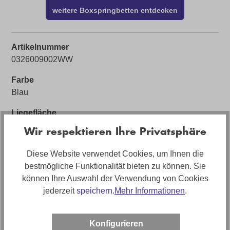
weitere Boxspringbetten entdecken
Artikelnummer
0326009002WW
Farbe
Blau
Liegefläche
ca. 180 x 200cm
Wir respektieren Ihre Privatsphäre
Bezug
Diese Website verwendet Cookies, um Ihnen die
Stoff
bestmögliche Funktionalität bieten zu können. Sie
können Ihre Auswahl der Verwendung von Cookies
Sofort Lieferbar 🚚
jederzeit
speichern.
Mehr Informationen
.
Ja (solange Vorrat reicht)
Bezugsmaterial
Konfigurieren
Stoff Palermo 7463 ocean