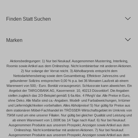
Finden Statt Suchen
Marken
Aktionsbedingungen: 1) Nur bei Neukauf. Ausgenommen Musterring, Interliving,
Roomio sowie Artikel aus dem Onlineshop. Nicht kombinierbar mit anderen Aktionen.
2) Nur solange der Vorrat reicht. 3) Abholbarpreis entspricht dem
Nettodarlehensbetrag sowie dem Gesamtbetrag. Effektiver Jahreszins und
gebundener Sollzins entsprechen 0,00 % p.a. bei 36 Monaten Laufzeit ab einem
Warenwert von 500,- Euro. Bonität vorausgesetzt. Schlussrate kann abweichen. Ein
Angebot der TARGOBANK AG, Kasernenstr. 10, 40213 Düsseldorf. Die Angaben
stellen zugleich das 2/3-Beispiel gemäß § 6a Abs. 4 PAngV dar. Alle Preise in Euro,
ohne Deko. Alle Maße sind ca.-Angaben. Modell- und Farbabweichungen, Irrtümer
und Liefermöglichkeiten vorbehalten. Alles Abholpreise! 5) Nur gültig für Preise aus
dem stationären Möbel-Fachhandel im TRÖSSER-Wirtschaftsgebiet im Umkreis von
75KM rund um eine unserer Filialen. Nur gültig bei gleicher Qualität und Leistung und
ab einem Warenwert von 1.000€ bis 14 Tage nach Kauf. 6) Nur bei Neukauf.
Ausgenommen Produkte aus unserem Prospekt, Anzeigen sowie Artikel aus dem
Onlineshop. Nicht kombinierbar mit anderen Aktionen. 7) Nur bei Neukauf.
Ausgenommen Produkte aus unserem Prospekt, Anzeigen sowie Artikel aus dem