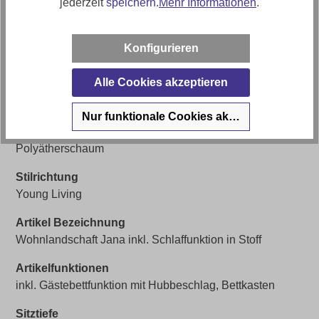
jederzeit
speichern.
Mehr Informationen
.
ca. 90cm
Sitzhöhe
Konfigurieren
ca. 45cm
Alle Cookies akzeptieren
Liegefläche
ca. 123x330cm
Nur funktionale Cookies akzeptieren
Polstermaterial
Polyätherschaum
Stilrichtung
Young Living
Artikel Bezeichnung
Wohnlandschaft Jana inkl. Schlaffunktion in Stoff
Artikelfunktionen
inkl. Gästebettfunktion mit Hubbeschlag, Bettkasten
Sitztiefe