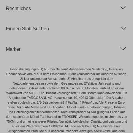
Rechtliches
Finden Statt Suchen
Marken
Aktionsbedingungen: 1) Nur bei Neukauf. Ausgenommen Musterring, Interliving,
Roomio sowie Artikel aus dem Onlineshop. Nicht kombinierbar mit anderen Aktionen.
2) Nur solange der Vorrat reicht. 3) Abholbarpreis entspricht dem
Nettodarlehensbetrag sowie dem Gesamtbetrag. Effektiver Jahreszins und
gebundener Sollzins entsprechen 0,00 % p.a. bei 36 Monaten Laufzeit ab einem
Warenwert von 500,- Euro. Bonität vorausgesetzt. Schlussrate kann abweichen. Ein
Angebot der TARGOBANK AG, Kasernenstr. 10, 40213 Düsseldorf. Die Angaben
stellen zugleich das 2/3-Beispiel gemäß § 6a Abs. 4 PAngV dar. Alle Preise in Euro,
ohne Deko. Alle Maße sind ca.-Angaben. Modell- und Farbabweichungen, Irrtümer
und Liefermöglichkeiten vorbehalten. Alles Abholpreise! 5) Nur gültig für Preise aus
dem stationären Möbel-Fachhandel im TRÖSSER-Wirtschaftsgebiet im Umkreis von
75KM rund um eine unserer Filialen. Nur gültig bei gleicher Qualität und Leistung und
ab einem Warenwert von 1.000€ bis 14 Tage nach Kauf. 6) Nur bei Neukauf.
Ausgenommen Produkte aus unserem Prospekt, Anzeigen sowie Artikel aus dem