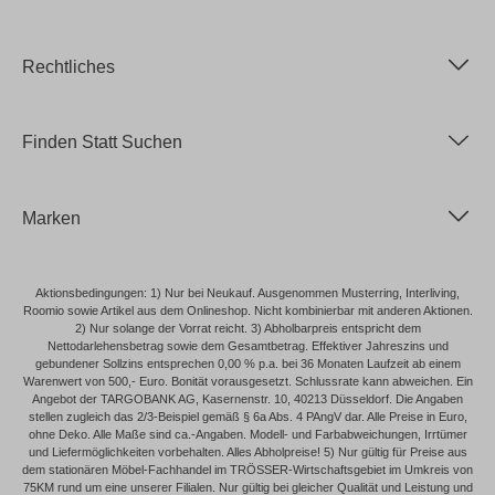
Rechtliches
Finden Statt Suchen
Marken
Aktionsbedingungen: 1) Nur bei Neukauf. Ausgenommen Musterring, Interliving,
Roomio sowie Artikel aus dem Onlineshop. Nicht kombinierbar mit anderen Aktionen.
2) Nur solange der Vorrat reicht. 3) Abholbarpreis entspricht dem
Nettodarlehensbetrag sowie dem Gesamtbetrag. Effektiver Jahreszins und
gebundener Sollzins entsprechen 0,00 % p.a. bei 36 Monaten Laufzeit ab einem
Warenwert von 500,- Euro. Bonität vorausgesetzt. Schlussrate kann abweichen. Ein
Angebot der TARGOBANK AG, Kasernenstr. 10, 40213 Düsseldorf. Die Angaben
stellen zugleich das 2/3-Beispiel gemäß § 6a Abs. 4 PAngV dar. Alle Preise in Euro,
ohne Deko. Alle Maße sind ca.-Angaben. Modell- und Farbabweichungen, Irrtümer
und Liefermöglichkeiten vorbehalten. Alles Abholpreise! 5) Nur gültig für Preise aus
dem stationären Möbel-Fachhandel im TRÖSSER-Wirtschaftsgebiet im Umkreis von
75KM rund um eine unserer Filialen. Nur gültig bei gleicher Qualität und Leistung und