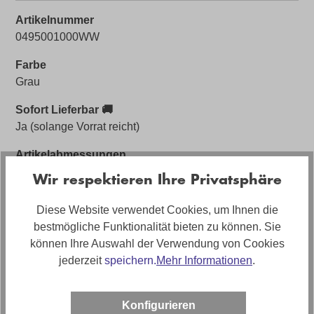
Artikelnummer
0495001000WW
Farbe
Grau
Sofort Lieferbar 🚚
Ja (solange Vorrat reicht)
Artikelabmessungen
Breite: ca. 90cm, Tiefe: ca. 90cm, Höhe: ca. 52,5-81,5cm
Wir respektieren Ihre Privatsphäre
Artikel Bezeichnung
Diese Website verwendet Cookies, um Ihnen die
Runder Couchtisch Caramico 17 mit höhenverstellbarer
bestmögliche Funktionalität bieten zu können. Sie
Keramik Tischplatte
können Ihre Auswahl der Verwendung von Cookies
jederzeit
speichern.
Mehr Informationen
.
Artikelfunktionen
Höhenverstellbare Tischplatte per Fußpedal, Drehbarer
Aufsatz
Konfigurieren