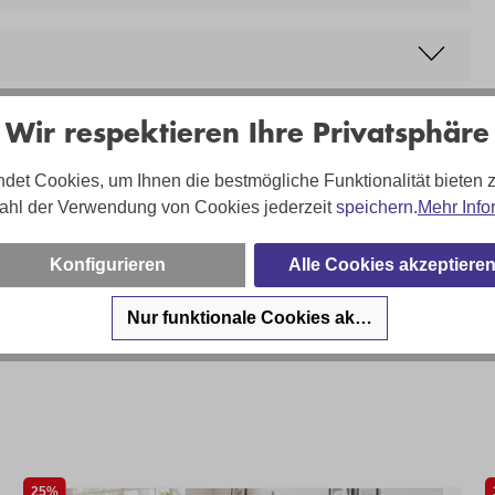
Wir respektieren Ihre Privatsphäre
det Cookies, um Ihnen die bestmögliche Funktionalität bieten 
ahl der Verwendung von Cookies jederzeit
speichern.
Mehr Info
sa Hartung - und Ihr Team sind für Sie da!
Konfigurieren
Alle Cookies akzeptiere
on:
02203 35826 220
:
shop@troesser.de
Nur funktionale Cookies akzeptieren
cezeiten:
Mo-Fr. 10-19 Uhr
25%