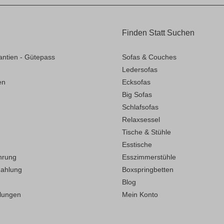
Finden Statt Suchen
antien - Gütepass
Sofas & Couches
Ledersofas
en
Ecksofas
Big Sofas
Schlafsofas
Relaxsessel
Tische & Stühle
Esstische
hrung
Esszimmerstühle
Zahlung
Boxspringbetten
Blog
llungen
Mein Konto