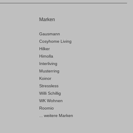
Marken
Gausmann
Cosyhome Living
Hilker
Himolla
Interliving
Musterring
Koinor
Stressless
Willi Schillig
WK Wohnen
Roomio
... weitere Marken