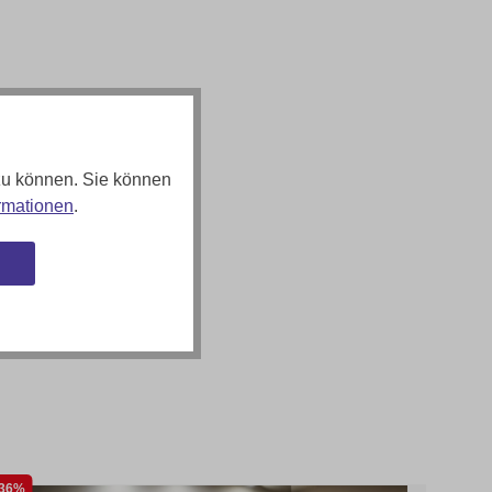
zu können. Sie können
rmationen
.
n
36%
37%