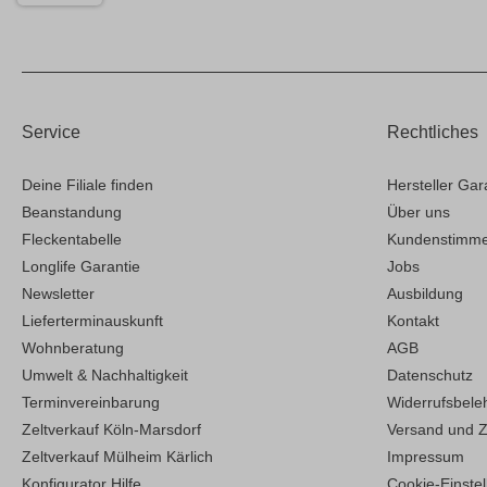
Service
Rechtliches
Deine Filiale finden
Hersteller Gar
Beanstandung
Über uns
Fleckentabelle
Kundenstimm
Longlife Garantie
Jobs
Newsletter
Ausbildung
Lieferterminauskunft
Kontakt
Wohnberatung
AGB
Umwelt & Nachhaltigkeit
Datenschutz
Terminvereinbarung
Widerrufsbele
Zeltverkauf Köln-Marsdorf
Versand und 
Zeltverkauf Mülheim Kärlich
Impressum
Konfigurator Hilfe
Cookie-Einste