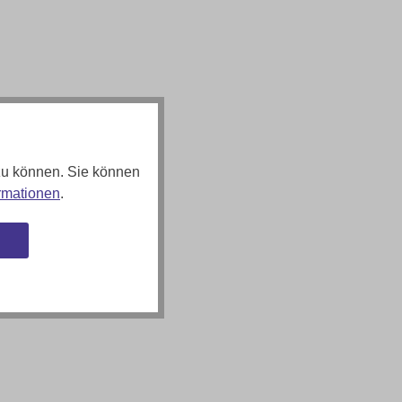
zu können. Sie können
rmationen
.
n