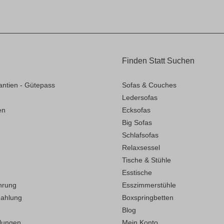
Finden Statt Suchen
antien - Gütepass
Sofas & Couches
Ledersofas
en
Ecksofas
Big Sofas
Schlafsofas
Relaxsessel
Tische & Stühle
Esstische
hrung
Esszimmerstühle
Zahlung
Boxspringbetten
Blog
llungen
Mein Konto