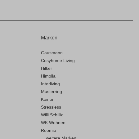
Marken
Gausmann
Cosyhome Living
Hilker
Himolla
Interliving
Musterring
Koinor
Stressless
Willi Schillig
WK Wohnen
Roomio
... weitere Marken