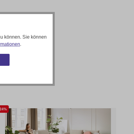
zu können. Sie können
rmationen
.
n
24%
38%