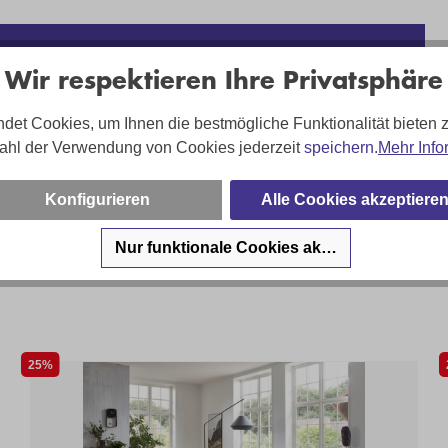
Wir respektieren Ihre Privatsphäre
sa Hartung - und Ihr Team sind für Sie da!
det Cookies, um Ihnen die bestmögliche Funktionalität bieten 
ahl der Verwendung von Cookies jederzeit
speichern.
Mehr Info
on:
02203 35826 220
:
shop@troesser.de
Konfigurieren
Alle Cookies akzeptiere
cezeiten:
Mo-Fr. 10-19 Uhr
Nur funktionale Cookies akzeptieren
25%