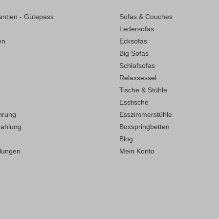
antien - Gütepass
Sofas & Couches
Ledersofas
en
Ecksofas
Big Sofas
Schlafsofas
Relaxsessel
Tische & Stühle
Esstische
hrung
Esszimmerstühle
Zahlung
Boxspringbetten
Blog
llungen
Mein Konto