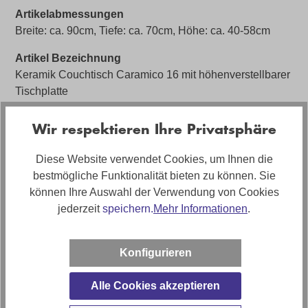
Artikelabmessungen
Breite: ca. 90cm, Tiefe: ca. 70cm, Höhe: ca. 40-58cm
Artikel Bezeichnung
Keramik Couchtisch Caramico 16 mit höhenverstellbarer
Tischplatte
Artikelfunktionen
Wir respektieren Ihre Privatsphäre
Höhenverstellbare Tischplatte per Fußpedal, Schubfach
verstellbar
Diese Website verwendet Cookies, um Ihnen die
bestmögliche Funktionalität bieten zu können. Sie
Marke
können Ihre Auswahl der Verwendung von Cookies
Plantische
jederzeit
speichern.
Mehr Informationen
.
Konfigurieren
Bewertungen
Alle Cookies akzeptieren
Anleitungen und Sicherheit