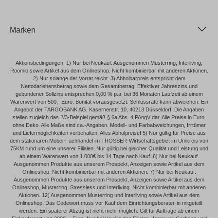
Marken
Aktionsbedingungen: 1) Nur bei Neukauf. Ausgenommen Musterring, Interliving,
Roomio sowie Artikel aus dem Onlineshop. Nicht kombinierbar mit anderen Aktionen.
2) Nur solange der Vorrat reicht. 3) Abholbarpreis entspricht dem
Nettodarlehensbetrag sowie dem Gesamtbetrag. Effektiver Jahreszins und
gebundener Sollzins entsprechen 0,00 % p.a. bei 36 Monaten Laufzeit ab einem
Warenwert von 500,- Euro. Bonität vorausgesetzt. Schlussrate kann abweichen. Ein
Angebot der TARGOBANK AG, Kasernenstr. 10, 40213 Düsseldorf. Die Angaben
stellen zugleich das 2/3-Beispiel gemäß § 6a Abs. 4 PAngV dar. Alle Preise in Euro,
ohne Deko. Alle Maße sind ca.-Angaben. Modell- und Farbabweichungen, Irrtümer
und Liefermöglichkeiten vorbehalten. Alles Abholpreise! 5) Nur gültig für Preise aus
dem stationären Möbel-Fachhandel im TRÖSSER-Wirtschaftsgebiet im Umkreis von
75KM rund um eine unserer Filialen. Nur gültig bei gleicher Qualität und Leistung und
ab einem Warenwert von 1.000€ bis 14 Tage nach Kauf. 6) Nur bei Neukauf.
Ausgenommen Produkte aus unserem Prospekt, Anzeigen sowie Artikel aus dem
Onlineshop. Nicht kombinierbar mit anderen Aktionen. 7) Nur bei Neukauf.
Ausgenommen Produkte aus unserem Prospekt, Anzeigen sowie Artikel aus dem
Onlineshop, Musterring, Stressless und Interliving. Nicht kombinierbar mit anderen
Aktionen. 12) Ausgenommen Musterring und Interliving sowie Artikel aus dem
Onlineshop. Das Codewort muss vor Kauf dem Einrichtungsberater-in mitgeteilt
werden. Ein späterer Abzug ist nicht mehr möglich. Gilt für Aufträge ab einem