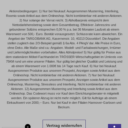
Aktionsbedingungen: 1) Nur bei Neukauf. Ausgenommen Musterring, Interliving,
Roomio sowie Artikel aus dem Onlineshop. Nicht kombinierbar mit anderen Aktionen.
2) Nur solange der Vorrat reicht. 3) Abholbarpreis entspricht dem
Nettodarlehensbetrag sowie dem Gesamtbetrag. Effektiver Jahreszins und
gebundener Sollzins entsprechen 0,00 % p.a. bei 36 Monaten Laufzeit ab einem
Warenwert von 500,- Euro. Bonität vorausgesetzt. Schlussrate kann abweichen. Ein
Angebot der TARGOBANK AG, Kasernenstr. 10, 40213 Düsseldorf. Die Angaben
stellen zugleich das 2/3-Beispiel gemäß § 6a Abs. 4 PAngV dar. Alle Preise in Euro,
ohne Deko. Alle Maße sind ca.-Angaben. Modell- und Farbabweichungen, Irrtümer
und Liefermöglichkeiten vorbehalten. Alles Abholpreise! 5) Nur gültig für Preise aus
dem stationären Möbel-Fachhandel im TRÖSSER-Wirtschaftsgebiet im Umkreis von
75KM rund um eine unserer Filialen. Nur gültig bei gleicher Qualität und Leistung und
ab einem Warenwert von 1.000€ bis 14 Tage nach Kauf. 6) Nur bei Neukauf.
Ausgenommen Produkte aus unserem Prospekt, Anzeigen sowie Artikel aus dem
Onlineshop. Nicht kombinierbar mit anderen Aktionen. 7) Nur bei Neukauf.
Ausgenommen Produkte aus unserem Prospekt, Anzeigen sowie Artikel aus dem
Onlineshop, Musterring, Stressless und Interliving. Nicht kombinierbar mit anderen
Aktionen. 12) Ausgenommen Musterring und Interliving sowie Artikel aus dem
Onlineshop. Das Codewort muss vor Kauf dem Einrichtungsberater-in mitgeteilt
werden. Ein späterer Abzug ist nicht mehr möglich. Gilt für Aufträge ab einem
Einkaufswert von 2000,-- Euro. Nur bei Kauf in den Filialen Hannover-Garbsen und
Beckum.
Vertrag widerrufen
×