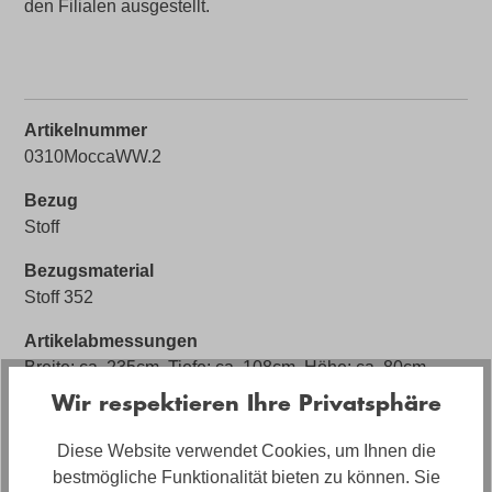
den Filialen ausgestellt.
Artikelnummer
0310MoccaWW.2
Bezug
Stoff
Bezugsmaterial
Stoff 352
Artikelabmessungen
Breite: ca. 235cm, Tiefe: ca. 108cm, Höhe: ca. 80cm
Wir respektieren Ihre Privatsphäre
Sitzhöhe
ca. 45cm
Diese Website verwendet Cookies, um Ihnen die
bestmögliche Funktionalität bieten zu können. Sie
Polstermaterial