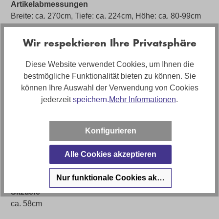
Artikelabmessungen
Breite: ca. 270cm, Tiefe: ca. 224cm, Höhe: ca. 80-99cm
Sitzhöhe
Wir respektieren Ihre Privatsphäre
ca. 49cm
Diese Website verwendet Cookies, um Ihnen die
Polstermaterial
bestmögliche Funktionalität bieten zu können. Sie
Schaumstoff
können Ihre Auswahl der Verwendung von Cookies
Stilrichtung
jederzeit
speichern.
Mehr Informationen
.
Leder Relax
Artikel Bezeichnung
Konfigurieren
Leder Ecksofa Seahawk mit motorischer Relaxfunktion
Alle Cookies akzeptieren
Artikelfunktionen
inkl. Kopfteilfunktion, motorische Relaxfunktion
Nur funktionale Cookies akzeptieren
Sitztiefe
ca. 58cm