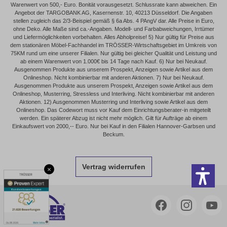
Warenwert von 500,- Euro. Bonität vorausgesetzt. Schlussrate kann abweichen. Ein
Angebot der TARGOBANK AG, Kasernenstr. 10, 40213 Düsseldorf. Die Angaben
stellen zugleich das 2/3-Beispiel gemäß § 6a Abs. 4 PAngV dar. Alle Preise in Euro,
ohne Deko. Alle Maße sind ca.-Angaben. Modell- und Farbabweichungen, Irrtümer
und Liefermöglichkeiten vorbehalten. Alles Abholpreise! 5) Nur gültig für Preise aus
dem stationären Möbel-Fachhandel im TRÖSSER-Wirtschaftsgebiet im Umkreis von
75KM rund um eine unserer Filialen. Nur gültig bei gleicher Qualität und Leistung und
ab einem Warenwert von 1.000€ bis 14 Tage nach Kauf. 6) Nur bei Neukauf.
Ausgenommen Produkte aus unserem Prospekt, Anzeigen sowie Artikel aus dem
Onlineshop. Nicht kombinierbar mit anderen Aktionen. 7) Nur bei Neukauf.
Ausgenommen Produkte aus unserem Prospekt, Anzeigen sowie Artikel aus dem
Onlineshop, Musterring, Stressless und Interliving. Nicht kombinierbar mit anderen
Aktionen. 12) Ausgenommen Musterring und Interliving sowie Artikel aus dem
Onlineshop. Das Codewort muss vor Kauf dem Einrichtungsberater-in mitgeteilt
werden. Ein späterer Abzug ist nicht mehr möglich. Gilt für Aufträge ab einem
Einkaufswert von 2000,-- Euro. Nur bei Kauf in den Filialen Hannover-Garbsen und
Beckum.
Vertrag widerrufen
×