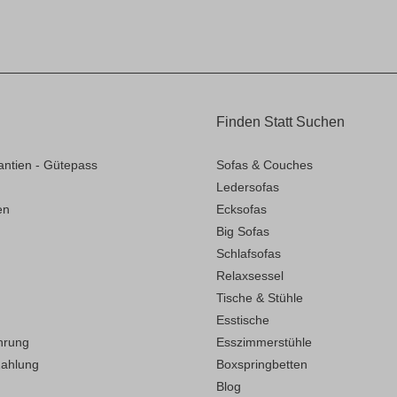
Finden Statt Suchen
antien - Gütepass
Sofas & Couches
Ledersofas
en
Ecksofas
Big Sofas
Schlafsofas
Relaxsessel
Tische & Stühle
Esstische
hrung
Esszimmerstühle
Zahlung
Boxspringbetten
Blog