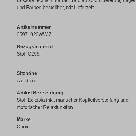
Ecksofa rechts in Farbe 11a blau sofort Lieferung Lager
und Farben bestellbar, mit Lieferzeit.
Artikelnummer
05971020WW.7
Bezugsmaterial
Stoff G295
Sitzhöhe
ca. 46cm
Artikel Bezeichnung
Stoff Ecksofa inkl. manueller Kopfteilverstellung und
motorischer Relaxfunktion
Marke
Cuoio