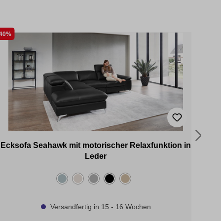
40%
35%
Ecksofa Seahawk mit motorischer Relaxfunktion in
E
Leder
Versandfertig in 15 - 16 Wochen