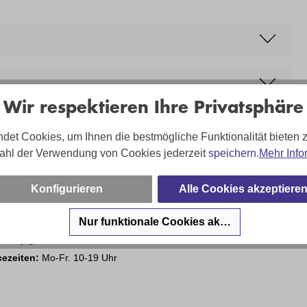
Wir respektieren Ihre Privatsphäre
det Cookies, um Ihnen die bestmögliche Funktionalität bieten 
ahl der Verwendung von Cookies jederzeit
speichern.
Mehr Info
sa Hartung - und Ihr Team sind für Sie da!
Konfigurieren
Alle Cookies akzeptiere
Nur funktionale Cookies akzeptieren
on:
02203 35826 220
:
shop@troesser.de
cezeiten:
Mo-Fr. 10-19 Uhr