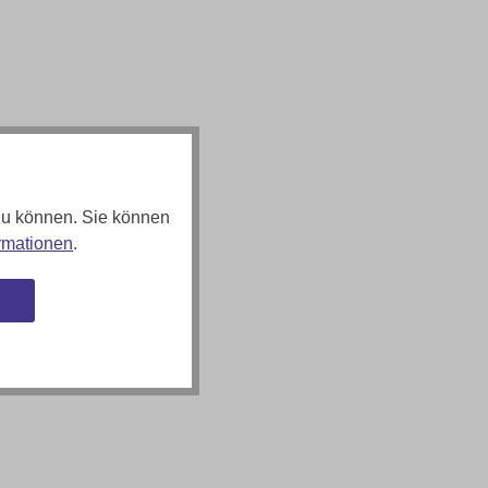
zu können. Sie können
rmationen
.
n