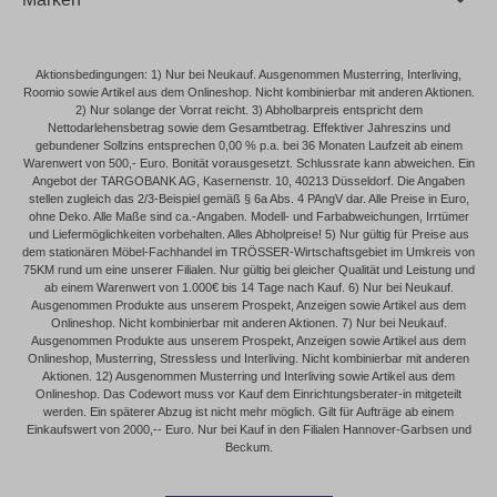
Aktionsbedingungen: 1) Nur bei Neukauf. Ausgenommen Musterring, Interliving,
Roomio sowie Artikel aus dem Onlineshop. Nicht kombinierbar mit anderen Aktionen.
2) Nur solange der Vorrat reicht. 3) Abholbarpreis entspricht dem
Nettodarlehensbetrag sowie dem Gesamtbetrag. Effektiver Jahreszins und
gebundener Sollzins entsprechen 0,00 % p.a. bei 36 Monaten Laufzeit ab einem
Warenwert von 500,- Euro. Bonität vorausgesetzt. Schlussrate kann abweichen. Ein
Angebot der TARGOBANK AG, Kasernenstr. 10, 40213 Düsseldorf. Die Angaben
stellen zugleich das 2/3-Beispiel gemäß § 6a Abs. 4 PAngV dar. Alle Preise in Euro,
ohne Deko. Alle Maße sind ca.-Angaben. Modell- und Farbabweichungen, Irrtümer
und Liefermöglichkeiten vorbehalten. Alles Abholpreise! 5) Nur gültig für Preise aus
dem stationären Möbel-Fachhandel im TRÖSSER-Wirtschaftsgebiet im Umkreis von
75KM rund um eine unserer Filialen. Nur gültig bei gleicher Qualität und Leistung und
ab einem Warenwert von 1.000€ bis 14 Tage nach Kauf. 6) Nur bei Neukauf.
Ausgenommen Produkte aus unserem Prospekt, Anzeigen sowie Artikel aus dem
Onlineshop. Nicht kombinierbar mit anderen Aktionen. 7) Nur bei Neukauf.
Ausgenommen Produkte aus unserem Prospekt, Anzeigen sowie Artikel aus dem
Onlineshop, Musterring, Stressless und Interliving. Nicht kombinierbar mit anderen
Aktionen. 12) Ausgenommen Musterring und Interliving sowie Artikel aus dem
Onlineshop. Das Codewort muss vor Kauf dem Einrichtungsberater-in mitgeteilt
werden. Ein späterer Abzug ist nicht mehr möglich. Gilt für Aufträge ab einem
Einkaufswert von 2000,-- Euro. Nur bei Kauf in den Filialen Hannover-Garbsen und
Beckum.