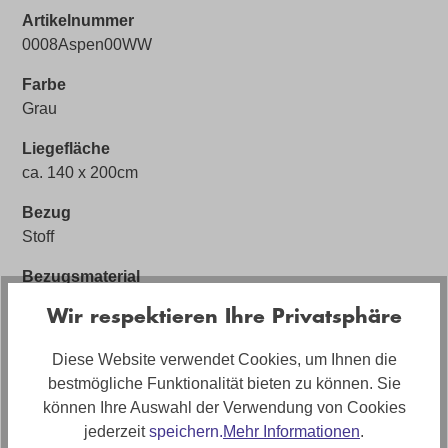
Artikelnummer
0008Aspen00WW
Farbe
Grau
Liegefläche
ca. 140 x 200cm
Bezug
Stoff
Bezugsmaterial
Stoff 50516
Wir respektieren Ihre Privatsphäre
Artikelabmessungen
Diese Website verwendet Cookies, um Ihnen die
Breite: ca. 140cm, Tiefe: ca. 200cm, Höhe: ca. 108cm
bestmögliche Funktionalität bieten zu können. Sie
Artikel Bezeichnung
können Ihre Auswahl der Verwendung von Cookies
Boxspringbett Aspen 140x200cm
jederzeit
speichern.
Mehr Informationen
.