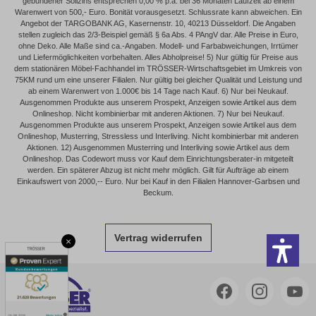
gebundener Sollzins entsprechen 0,00 % p.a. bei 36 Monaten Laufzeit ab einem
Warenwert von 500,- Euro. Bonität vorausgesetzt. Schlussrate kann abweichen. Ein
Angebot der TARGOBANK AG, Kasernenstr. 10, 40213 Düsseldorf. Die Angaben
stellen zugleich das 2/3-Beispiel gemäß § 6a Abs. 4 PAngV dar. Alle Preise in Euro,
ohne Deko. Alle Maße sind ca.-Angaben. Modell- und Farbabweichungen, Irrtümer
und Liefermöglichkeiten vorbehalten. Alles Abholpreise! 5) Nur gültig für Preise aus
dem stationären Möbel-Fachhandel im TRÖSSER-Wirtschaftsgebiet im Umkreis von
75KM rund um eine unserer Filialen. Nur gültig bei gleicher Qualität und Leistung und
ab einem Warenwert von 1.000€ bis 14 Tage nach Kauf. 6) Nur bei Neukauf.
Ausgenommen Produkte aus unserem Prospekt, Anzeigen sowie Artikel aus dem
Onlineshop. Nicht kombinierbar mit anderen Aktionen. 7) Nur bei Neukauf.
Ausgenommen Produkte aus unserem Prospekt, Anzeigen sowie Artikel aus dem
Onlineshop, Musterring, Stressless und Interliving. Nicht kombinierbar mit anderen
Aktionen. 12) Ausgenommen Musterring und Interliving sowie Artikel aus dem
Onlineshop. Das Codewort muss vor Kauf dem Einrichtungsberater-in mitgeteilt
werden. Ein späterer Abzug ist nicht mehr möglich. Gilt für Aufträge ab einem
Einkaufswert von 2000,-- Euro. Nur bei Kauf in den Filialen Hannover-Garbsen und
Beckum.
Vertrag widerrufen
×