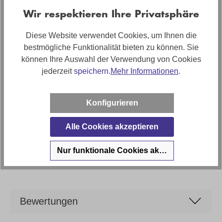
Wir respektieren Ihre Privatsphäre
Farbe
Schwarz
Diese Website verwendet Cookies, um Ihnen die
bestmögliche Funktionalität bieten zu können. Sie
Artikelabmessungen
können Ihre Auswahl der Verwendung von Cookies
Breite: ca. 50cm, Tiefe: ca. 50cm, Höhe: ca. 50cm
jederzeit
speichern.
Mehr Informationen
.
Stilrichtung
Design Beistelltisch Rund
Konfigurieren
Artikel Bezeichnung
Thomas Brunner Beistelltisch TB 410 Titan
Alle Cookies akzeptieren
Marke
Nur funktionale Cookies akzeptieren
Thomas Brunner
Bewertungen