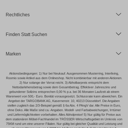
Rechtliches
Finden Statt Suchen
Marken
Aktionsbedingungen: 1) Nur bei Neukauf. Ausgenommen Musterring, Interliving,
Roomio sowie Artikel aus dem Onlineshop. Nicht kombinierbar mit anderen Aktionen.
2) Nur solange der Vorrat reicht. 3) Abholbarpreis entspricht dem
Nettodarlehensbetrag sowie dem Gesamtbetrag. Effektiver Jahreszins und
gebundener Sollzins entsprechen 0,00 % p.a. bei 36 Monaten Laufzeit ab einem
Warenwert von 500,- Euro. Bonität vorausgesetzt. Schlussrate kann abweichen. Ein
Angebot der TARGOBANK AG, Kasernenstr. 10, 40213 Düsseldorf. Die Angaben
stellen zugleich das 2/3-Beispiel gemäß § 6a Abs. 4 PAngV dar. Alle Preise in Euro,
ohne Deko. Alle Maße sind ca.-Angaben. Modell- und Farbabweichungen, Irrtümer
und Liefermöglichkeiten vorbehalten. Alles Abholpreise! 5) Nur gültig für Preise aus
dem stationären Möbel-Fachhandel im TRÖSSER-Wirtschaftsgebiet im Umkreis von
75KM rund um eine unserer Filialen. Nur gültig bei gleicher Qualität und Leistung und