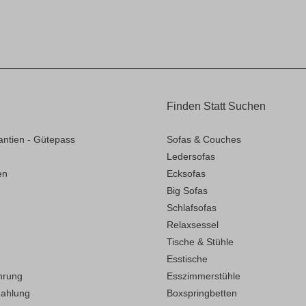
Finden Statt Suchen
antien - Gütepass
Sofas & Couches
Ledersofas
en
Ecksofas
Big Sofas
Schlafsofas
Relaxsessel
Tische & Stühle
Esstische
hrung
Esszimmerstühle
Zahlung
Boxspringbetten