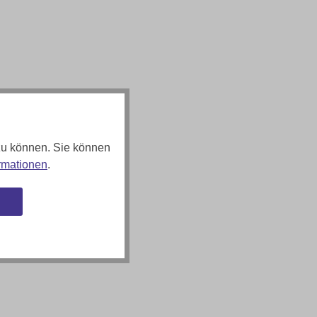
zu können. Sie können
rmationen
.
n