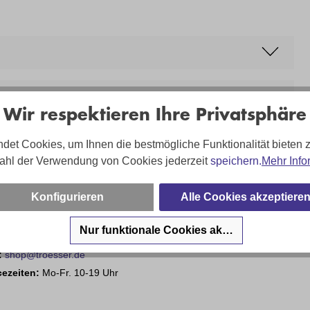
Wir respektieren Ihre Privatsphäre
det Cookies, um Ihnen die bestmögliche Funktionalität bieten 
ahl der Verwendung von Cookies jederzeit
speichern.
Mehr Info
Konfigurieren
Alle Cookies akzeptiere
sa Hartung - und Ihr Team sind für Sie da!
Nur funktionale Cookies akzeptieren
on:
02203 35826 220
:
shop@troesser.de
cezeiten:
Mo-Fr. 10-19 Uhr