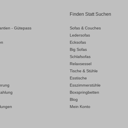
Finden Statt Suchen
antien - Gütepass
Sofas & Couches
Ledersofas
en
Ecksofas
Big Sofas
Schlafsofas
Relaxsessel
Tische & Stühle
Esstische
hrung
Esszimmerstühle
Zahlung
Boxspringbetten
Blog
llungen
Mein Konto