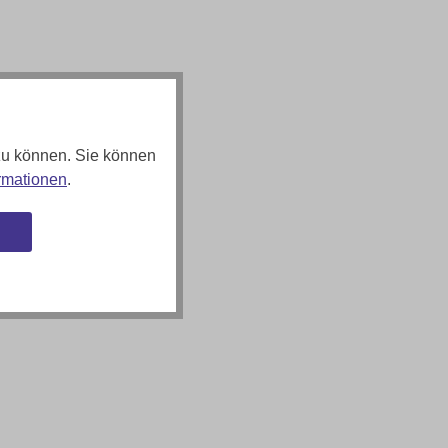
zu können. Sie können
rmationen
.
n