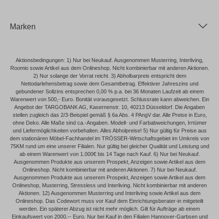
Marken
Aktionsbedingungen: 1) Nur bei Neukauf. Ausgenommen Musterring, Interliving,
Roomio sowie Artikel aus dem Onlineshop. Nicht kombinierbar mit anderen Aktionen.
2) Nur solange der Vorrat reicht. 3) Abholbarpreis entspricht dem
Nettodarlehensbetrag sowie dem Gesamtbetrag. Effektiver Jahreszins und
gebundener Sollzins entsprechen 0,00 % p.a. bei 36 Monaten Laufzeit ab einem
Warenwert von 500,- Euro. Bonität vorausgesetzt. Schlussrate kann abweichen. Ein
Angebot der TARGOBANK AG, Kasernenstr. 10, 40213 Düsseldorf. Die Angaben
stellen zugleich das 2/3-Beispiel gemäß § 6a Abs. 4 PAngV dar. Alle Preise in Euro,
ohne Deko. Alle Maße sind ca.-Angaben. Modell- und Farbabweichungen, Irrtümer
und Liefermöglichkeiten vorbehalten. Alles Abholpreise! 5) Nur gültig für Preise aus
dem stationären Möbel-Fachhandel im TRÖSSER-Wirtschaftsgebiet im Umkreis von
75KM rund um eine unserer Filialen. Nur gültig bei gleicher Qualität und Leistung und
ab einem Warenwert von 1.000€ bis 14 Tage nach Kauf. 6) Nur bei Neukauf.
Ausgenommen Produkte aus unserem Prospekt, Anzeigen sowie Artikel aus dem
Onlineshop. Nicht kombinierbar mit anderen Aktionen. 7) Nur bei Neukauf.
Ausgenommen Produkte aus unserem Prospekt, Anzeigen sowie Artikel aus dem
Onlineshop, Musterring, Stressless und Interliving. Nicht kombinierbar mit anderen
Aktionen. 12) Ausgenommen Musterring und Interliving sowie Artikel aus dem
Onlineshop. Das Codewort muss vor Kauf dem Einrichtungsberater-in mitgeteilt
werden. Ein späterer Abzug ist nicht mehr möglich. Gilt für Aufträge ab einem
Einkaufswert von 2000,-- Euro. Nur bei Kauf in den Filialen Hannover-Garbsen und