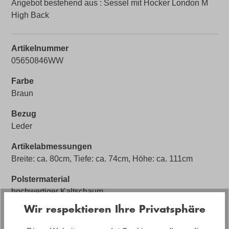
Angebot bestehend aus : Sessel mit Hocker London M
High Back
Artikelnummer
05650846WW
Farbe
Braun
Bezug
Leder
Artikelabmessungen
Breite: ca. 80cm, Tiefe: ca. 74cm, Höhe: ca. 111cm
Polstermaterial
hochwertiger Kaltschaum
Wir respektieren Ihre Privatsphäre
Stilrichtung
Ergonomischer Sessel mit Hocker