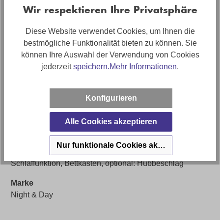
Stoff Cord
Wir respektieren Ihre Privatsphäre
Artikelabmessungen
Diese Website verwendet Cookies, um Ihnen die
Breite: ca. 238cm, Tiefe: ca. 114cm, Höhe: ca. 86cm
bestmögliche Funktionalität bieten zu können. Sie
können Ihre Auswahl der Verwendung von Cookies
Sitzhöhe
jederzeit
speichern.
Mehr Informationen
.
ca. 45cm
Stilrichtung
Konfigurieren
Modern
Artikel Bezeichnung
Alle Cookies akzeptieren
Schlafsofa inkl. Bettkasten in Cordstoff
Nur funktionale Cookies akzeptieren
Artikelfunktionen
Schlaffunktion, Bettkasten, optional: Hubbeschlag
Marke
Night & Day