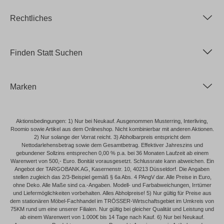
Rechtliches
Finden Statt Suchen
Marken
Aktionsbedingungen: 1) Nur bei Neukauf. Ausgenommen Musterring, Interliving,
Roomio sowie Artikel aus dem Onlineshop. Nicht kombinierbar mit anderen Aktionen.
2) Nur solange der Vorrat reicht. 3) Abholbarpreis entspricht dem
Nettodarlehensbetrag sowie dem Gesamtbetrag. Effektiver Jahreszins und
gebundener Sollzins entsprechen 0,00 % p.a. bei 36 Monaten Laufzeit ab einem
Warenwert von 500,- Euro. Bonität vorausgesetzt. Schlussrate kann abweichen. Ein
Angebot der TARGOBANK AG, Kasernenstr. 10, 40213 Düsseldorf. Die Angaben
stellen zugleich das 2/3-Beispiel gemäß § 6a Abs. 4 PAngV dar. Alle Preise in Euro,
ohne Deko. Alle Maße sind ca.-Angaben. Modell- und Farbabweichungen, Irrtümer
und Liefermöglichkeiten vorbehalten. Alles Abholpreise! 5) Nur gültig für Preise aus
dem stationären Möbel-Fachhandel im TRÖSSER-Wirtschaftsgebiet im Umkreis von
75KM rund um eine unserer Filialen. Nur gültig bei gleicher Qualität und Leistung und
ab einem Warenwert von 1.000€ bis 14 Tage nach Kauf. 6) Nur bei Neukauf.