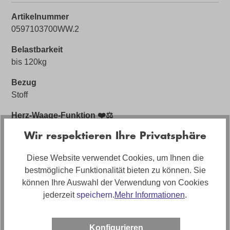
Artikelnummer
0597103700WW.2
Belastbarkeit
bis 120kg
Bezug
Stoff
Herz-Waage-Funktion ❤️⚖️
mit Herz Waage Funktion
Wir respektieren Ihre Privatsphäre
Sofort Lieferbar 🚚
Diese Website verwendet Cookies, um Ihnen die
Ja (solange Vorrat reicht)
bestmögliche Funktionalität bieten zu können. Sie
Bezugsmaterial
können Ihre Auswahl der Verwendung von Cookies
Stoff Mystery
jederzeit
speichern.
Mehr Informationen
.
Artikelabmessungen
Breite: ca. 84cm, Tiefe: ca. 84cm, Höhe: ca. 106cm
Konfigurieren