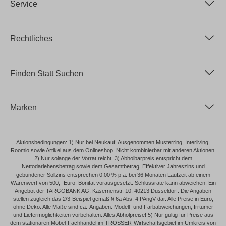
Service
Rechtliches
Finden Statt Suchen
Marken
Aktionsbedingungen: 1) Nur bei Neukauf. Ausgenommen Musterring, Interliving,
Roomio sowie Artikel aus dem Onlineshop. Nicht kombinierbar mit anderen Aktionen.
2) Nur solange der Vorrat reicht. 3) Abholbarpreis entspricht dem
Nettodarlehensbetrag sowie dem Gesamtbetrag. Effektiver Jahreszins und
gebundener Sollzins entsprechen 0,00 % p.a. bei 36 Monaten Laufzeit ab einem
Warenwert von 500,- Euro. Bonität vorausgesetzt. Schlussrate kann abweichen. Ein
Angebot der TARGOBANK AG, Kasernenstr. 10, 40213 Düsseldorf. Die Angaben
stellen zugleich das 2/3-Beispiel gemäß § 6a Abs. 4 PAngV dar. Alle Preise in Euro,
ohne Deko. Alle Maße sind ca.-Angaben. Modell- und Farbabweichungen, Irrtümer
und Liefermöglichkeiten vorbehalten. Alles Abholpreise! 5) Nur gültig für Preise aus
dem stationären Möbel-Fachhandel im TRÖSSER-Wirtschaftsgebiet im Umkreis von