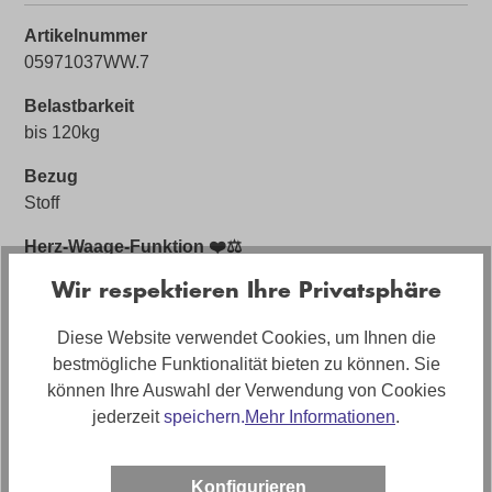
Artikelnummer
05971037WW.7
Belastbarkeit
bis 120kg
Bezug
Stoff
Herz-Waage-Funktion ❤️⚖️
mit Herz Waage Funktion
Wir respektieren Ihre Privatsphäre
Sofort Lieferbar 🚚
Diese Website verwendet Cookies, um Ihnen die
Ja (solange Vorrat reicht)
bestmögliche Funktionalität bieten zu können. Sie
Bezugsmaterial
können Ihre Auswahl der Verwendung von Cookies
Stoff Mystery
jederzeit
speichern.
Mehr Informationen
.
Artikelabmessungen
Breite: ca. 84cm, Tiefe: ca. 84cm, Höhe: ca. 106cm
Konfigurieren