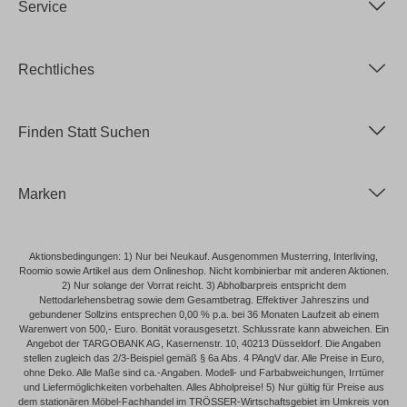
Service
Rechtliches
Finden Statt Suchen
Marken
Aktionsbedingungen: 1) Nur bei Neukauf. Ausgenommen Musterring, Interliving,
Roomio sowie Artikel aus dem Onlineshop. Nicht kombinierbar mit anderen Aktionen.
2) Nur solange der Vorrat reicht. 3) Abholbarpreis entspricht dem
Nettodarlehensbetrag sowie dem Gesamtbetrag. Effektiver Jahreszins und
gebundener Sollzins entsprechen 0,00 % p.a. bei 36 Monaten Laufzeit ab einem
Warenwert von 500,- Euro. Bonität vorausgesetzt. Schlussrate kann abweichen. Ein
Angebot der TARGOBANK AG, Kasernenstr. 10, 40213 Düsseldorf. Die Angaben
stellen zugleich das 2/3-Beispiel gemäß § 6a Abs. 4 PAngV dar. Alle Preise in Euro,
ohne Deko. Alle Maße sind ca.-Angaben. Modell- und Farbabweichungen, Irrtümer
und Liefermöglichkeiten vorbehalten. Alles Abholpreise! 5) Nur gültig für Preise aus
dem stationären Möbel-Fachhandel im TRÖSSER-Wirtschaftsgebiet im Umkreis von