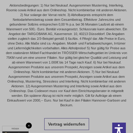
Aktionsbedingungen: 1) Nur bei Neukauf. Ausgenommen Musterring, Interliving,
Roomio sowie Artikel aus dem Onlineshop. Nicht kombinierbar mit anderen Aktionen.
2) Nur solange der Vorrat reicht. 3) Abholbarpreis entspricht dem
Nettodarlehensbetrag sowie dem Gesamtbetrag. Effektiver Jahreszins und
gebundener Sollzins entsprechen 0,00 % p.a. bei 36 Monaten Laufzeit ab einem
Warenwert von 500,- Euro. Bonität vorausgesetzt. Schlussrate kann abweichen. Ein
Angebot der TARGOBANK AG, Kasernenstr. 10, 40213 Düsseldorf. Die Angaben
stellen zugleich das 2/3-Beispiel gemäß § 6a Abs. 4 PAngV dar. Alle Preise in Euro,
ohne Deko. Alle Maße sind ca.-Angaben. Modell- und Farbabweichungen, Irrtümer
und Liefermöglichkeiten vorbehalten. Alles Abholpreise! 5) Nur gültig für Preise aus
dem stationären Möbel-Fachhandel im TRÖSSER-Wirtschaftsgebiet im Umkreis von
75KM rund um eine unserer Filialen. Nur gültig bei gleicher Qualität und Leistung und
ab einem Warenwert von 1.000€ bis 14 Tage nach Kauf. 6) Nur bei Neukauf.
Ausgenommen Produkte aus unserem Prospekt, Anzeigen sowie Artikel aus dem
Onlineshop. Nicht kombinierbar mit anderen Aktionen. 7) Nur bei Neukauf.
Ausgenommen Produkte aus unserem Prospekt, Anzeigen sowie Artikel aus dem
Onlineshop, Musterring, Stressless und Interliving. Nicht kombinierbar mit anderen
Aktionen. 12) Ausgenommen Musterring und Interliving sowie Artikel aus dem
Onlineshop. Das Codewort muss vor Kauf dem Einrichtungsberater-in mitgeteilt
werden. Ein späterer Abzug ist nicht mehr möglich. Gilt für Aufträge ab einem
Einkaufswert von 2000,-- Euro. Nur bei Kauf in den Filialen Hannover-Garbsen und
Beckum.
Vertrag widerrufen
×