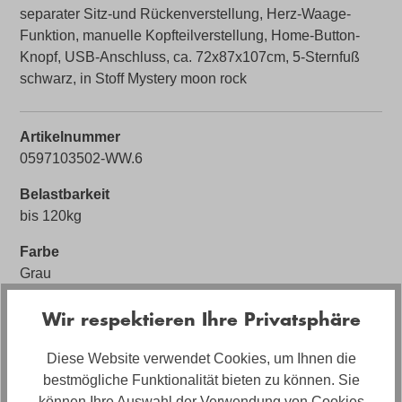
separater Sitz-und Rückenverstellung, Herz-Waage-
Funktion, manuelle Kopfteilverstellung, Home-Button-
Knopf, USB-Anschluss, ca. 72x87x107cm, 5-Sternfuß
schwarz, in Stoff Mystery moon rock
Artikelnummer
0597103502-WW.6
Belastbarkeit
bis 120kg
Farbe
Grau
Bezug
Wir respektieren Ihre Privatsphäre
Stoff
Diese Website verwendet Cookies, um Ihnen die
Herz-Waage-Funktion ❤️⚖️
bestmögliche Funktionalität bieten zu können. Sie
mit Herz Waage Funktion
können Ihre Auswahl der Verwendung von Cookies