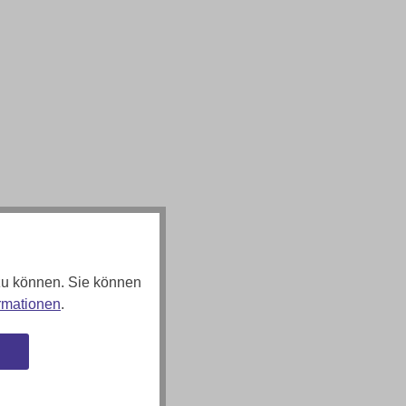
zu können. Sie können
rmationen
.
n