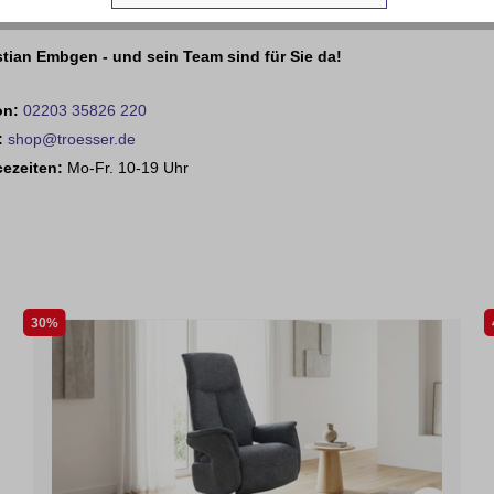
tian Embgen - und sein Team sind für Sie da!
on:
02203 35826 220
:
shop@troesser.de
cezeiten:
Mo-Fr. 10-19 Uhr
30%