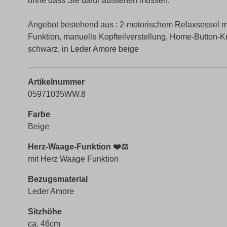
ohne dass Sie dafür aufstehen müssen.
Angebot bestehend aus : 2-motorischem Relaxsessel mi
Funktion, manuelle Kopfteilverstellung, Home-Button-
schwarz, in Leder Amore beige
Artikelnummer
05971035WW.8
Farbe
Beige
Herz-Waage-Funktion ❤️⚖️
mit Herz Waage Funktion
Bezugsmaterial
Leder Amore
Sitzhöhe
ca. 46cm