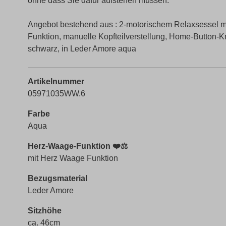
ohne dass Sie dafür aufstehen müssen.
Angebot bestehend aus : 2-motorischem Relaxsessel mi
Funktion, manuelle Kopfteilverstellung, Home-Button-
schwarz, in Leder Amore aqua
Artikelnummer
05971035WW.6
Farbe
Aqua
Herz-Waage-Funktion ❤️⚖️
mit Herz Waage Funktion
Bezugsmaterial
Leder Amore
Sitzhöhe
ca. 46cm