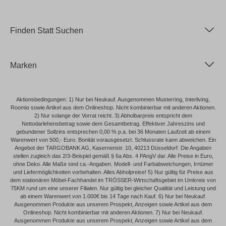
Finden Statt Suchen
Marken
Aktionsbedingungen: 1) Nur bei Neukauf. Ausgenommen Musterring, Interliving,
Roomio sowie Artikel aus dem Onlineshop. Nicht kombinierbar mit anderen Aktionen.
2) Nur solange der Vorrat reicht. 3) Abholbarpreis entspricht dem
Nettodarlehensbetrag sowie dem Gesamtbetrag. Effektiver Jahreszins und
gebundener Sollzins entsprechen 0,00 % p.a. bei 36 Monaten Laufzeit ab einem
Warenwert von 500,- Euro. Bonität vorausgesetzt. Schlussrate kann abweichen. Ein
Angebot der TARGOBANK AG, Kasernenstr. 10, 40213 Düsseldorf. Die Angaben
stellen zugleich das 2/3-Beispiel gemäß § 6a Abs. 4 PAngV dar. Alle Preise in Euro,
ohne Deko. Alle Maße sind ca.-Angaben. Modell- und Farbabweichungen, Irrtümer
und Liefermöglichkeiten vorbehalten. Alles Abholpreise! 5) Nur gültig für Preise aus
dem stationären Möbel-Fachhandel im TRÖSSER-Wirtschaftsgebiet im Umkreis von
75KM rund um eine unserer Filialen. Nur gültig bei gleicher Qualität und Leistung und
ab einem Warenwert von 1.000€ bis 14 Tage nach Kauf. 6) Nur bei Neukauf.
Ausgenommen Produkte aus unserem Prospekt, Anzeigen sowie Artikel aus dem
Onlineshop. Nicht kombinierbar mit anderen Aktionen. 7) Nur bei Neukauf.
Ausgenommen Produkte aus unserem Prospekt, Anzeigen sowie Artikel aus dem