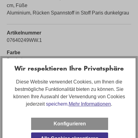
cm, Füße
Aluminium, Rücken Spannstoff in Stoff Paris dunkelgrau
Artikelnummer
07640249WW.1
Farbe
Dunkelgrau
Wir respektieren Ihre Privatsphäre
Bezug
Stoff
Diese Website verwendet Cookies, um Ihnen die
bestmögliche Funktionalität bieten zu können. Sie
Artikelabmessungen
können Ihre Auswahl der Verwendung von Cookies
Breite: ca. 315cm, Tiefe: ca.252cm, Höhe: 102cm
jederzeit
speichern.
Mehr Informationen
.
Sitzhöhe
(wählbar) ca. 46cm oder 48cm
Konfigurieren
Polstermaterial