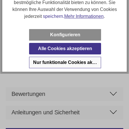
bestmögliche Funktionalität bieten zu können. Sie
Artikel Bezeichnung
können Ihre Auswahl der Verwendung von Cookies
Night & Day Schlafsofa Alpha Plus
jederzeit
speichern.
Mehr Informationen
.
Artikelfunktionen
Bettfunktion, optional: Armlehnfunktion
Konfigurieren
Sitztiefe
Alle Cookies akzeptieren
ca. 56cm
Marke
Nur funktionale Cookies akzeptieren
Night & Day
Bewertungen
Anleitungen und Sicherheit