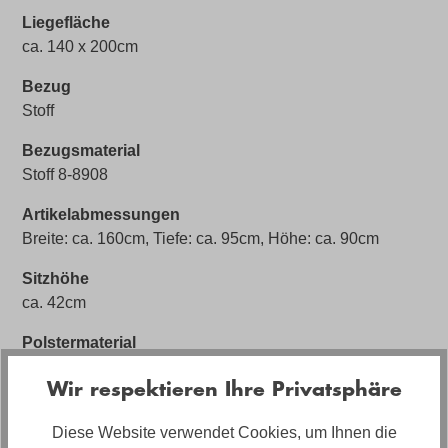
Liegefläche
ca. 140 x 200cm
Bezug
Stoff
Bezugsmaterial
Stoff 8-8908
Artikelabmessungen
Breite: ca. 160cm, Tiefe: ca. 95cm, Höhe: ca. 90cm
Sitzhöhe
ca. 42cm
Polstermaterial
hochwertiger Federkern
Wir respektieren Ihre Privatsphäre
Stilrichtung
Zeitlos
Diese Website verwendet Cookies, um Ihnen die