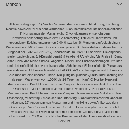
Marken
Aktionsbedingungen: 1) Nur bei Neukauf. Ausgenommen Musterring, Interliving,
Roomio sowie Artikel aus dem Onlineshop. Nicht kombinierbar mit anderen Aktionen.
2) Nur solange der Vorrat reicht. 3) Abholbarpreis entspricht dem
Nettodarlehensbetrag sowie dem Gesamtbetrag. Effektiver Jahreszins und
gebundener Sollzins entsprechen 0,00 % p.a. bei 36 Monaten Laufzeit ab einem
Warenwert von 500,- Euro. Bonität vorausgesetzt. Schlussrate kann abweichen. Ein
Angebot der TARGOBANK AG, Kasernenstr. 10, 40213 Düsseldorf. Die Angaben
stellen zugleich das 2/3-Beispiel gemäß § 6a Abs. 4 PAngV dar. Alle Preise in Euro,
ohne Deko. Alle Maße sind ca.-Angaben. Modell- und Farbabweichungen, Irrtümer
und Liefermöglichkeiten vorbehalten. Alles Abholpreise! 5) Nur gültig für Preise aus
dem stationären Möbel-Fachhandel im TRÖSSER-Wirtschaftsgebiet im Umkreis von
75KM rund um eine unserer Filialen. Nur gültig bei gleicher Qualität und Leistung und
ab einem Warenwert von 1.000€ bis 14 Tage nach Kauf. 6) Nur bei Neukauf.
Ausgenommen Produkte aus unserem Prospekt, Anzeigen sowie Artikel aus dem
Onlineshop. Nicht kombinierbar mit anderen Aktionen. 7) Nur bei Neukauf.
Ausgenommen Produkte aus unserem Prospekt, Anzeigen sowie Artikel aus dem
Onlineshop, Musterring, Stressless und Interliving. Nicht kombinierbar mit anderen
Aktionen. 12) Ausgenommen Musterring und Interliving sowie Artikel aus dem
Onlineshop. Das Codewort muss vor Kauf dem Einrichtungsberater-in mitgeteilt
werden. Ein späterer Abzug ist nicht mehr möglich. Gilt für Aufträge ab einem
Einkaufswert von 2000,-- Euro. Nur bei Kauf in den Filialen Hannover-Garbsen und
Beckum.