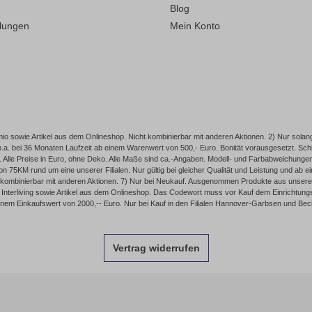
Blog
llungen
Mein Konto
o sowie Artikel aus dem Onlineshop. Nicht kombinierbar mit anderen Aktionen. 2) Nur solang
p.a. bei 36 Monaten Laufzeit ab einem Warenwert von 500,- Euro. Bonität vorausgesetzt. 
Alle Preise in Euro, ohne Deko. Alle Maße sind ca.-Angaben. Modell- und Farbabweichungen, I
75KM rund um eine unserer Filialen. Nur gültig bei gleicher Qualität und Leistung und ab
 kombinierbar mit anderen Aktionen. 7) Nur bei Neukauf. Ausgenommen Produkte aus unserem
nterliving sowie Artikel aus dem Onlineshop. Das Codewort muss vor Kauf dem Einrichtungsber
inem Einkaufswert von 2000,-- Euro. Nur bei Kauf in den Filialen Hannover-Garbsen und Be
Vertrag widerrufen