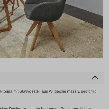
 Florida mit Stativgestell aus Wildeiche massiv, geölt mit
ickes Design. Mit seiner bequemen Polsterung lädt er