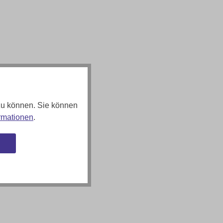
zu können. Sie können
rmationen
.
n