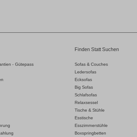
Finden Statt Suchen
antien - Gütepass
Sofas & Couches
Ledersofas
en
Ecksofas
Big Sofas
Schlafsofas
Relaxsessel
Tische & Stühle
Esstische
hrung
Esszimmerstühle
Zahlung
Boxspringbetten