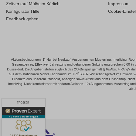
Zeltverkauf Mülheim Kärlich
Impressum
Konfigurator Hilfe
Cookie-Einste
Feedback geben
Aktionsbedingungen: 1) Nur bei Neukauf. Ausgenommen Musterring, Interliving, Roomi
Gesamtbetrag. Effektiver Jahreszins und gebundener Sollzins entsprechen 0,00 % 
Düsseldorf. Die Angaben stellen zugleich das 2/3-Beispiel gemäß § 6a Abs. 4 PAngV dar. 
aus dem stationären Möbel-Fachhandel im TRÖSSER-Wirtschaftsgebiet im Umkreis von 
Produkte aus unserem Prospekt, Anzeigen sowie Artikel aus dem Onlineshop. Nicht
Interliving. Nicht kombinierbar mit anderen Aktionen. 12) Ausgenommen Musterring und I
ab e