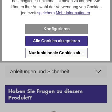
bestmögliche Funktionalität bieten zu können. Sie
ca. 48cm
können Ihre Auswahl der Verwendung von Cookies
Artikel Bezeichnung
jederzeit
speichern.
Mehr Informationen
.
Musterring NEVIO Freischwinger
Marke
Konfigurieren
Musterring
Alle Cookies akzeptieren
Nur funktionale Cookies akzeptieren
Bewertungen
Anleitungen und Sicherheit
Haben Sie Fragen zu diesem
Produkt?