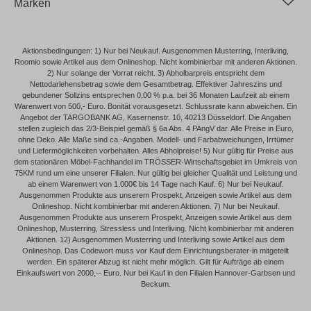
Marken
Aktionsbedingungen: 1) Nur bei Neukauf. Ausgenommen Musterring, Interliving,
Roomio sowie Artikel aus dem Onlineshop. Nicht kombinierbar mit anderen Aktionen.
2) Nur solange der Vorrat reicht. 3) Abholbarpreis entspricht dem
Nettodarlehensbetrag sowie dem Gesamtbetrag. Effektiver Jahreszins und
gebundener Sollzins entsprechen 0,00 % p.a. bei 36 Monaten Laufzeit ab einem
Warenwert von 500,- Euro. Bonität vorausgesetzt. Schlussrate kann abweichen. Ein
Angebot der TARGOBANK AG, Kasernenstr. 10, 40213 Düsseldorf. Die Angaben
stellen zugleich das 2/3-Beispiel gemäß § 6a Abs. 4 PAngV dar. Alle Preise in Euro,
ohne Deko. Alle Maße sind ca.-Angaben. Modell- und Farbabweichungen, Irrtümer
und Liefermöglichkeiten vorbehalten. Alles Abholpreise! 5) Nur gültig für Preise aus
dem stationären Möbel-Fachhandel im TRÖSSER-Wirtschaftsgebiet im Umkreis von
75KM rund um eine unserer Filialen. Nur gültig bei gleicher Qualität und Leistung und
ab einem Warenwert von 1.000€ bis 14 Tage nach Kauf. 6) Nur bei Neukauf.
Ausgenommen Produkte aus unserem Prospekt, Anzeigen sowie Artikel aus dem
Onlineshop. Nicht kombinierbar mit anderen Aktionen. 7) Nur bei Neukauf.
Ausgenommen Produkte aus unserem Prospekt, Anzeigen sowie Artikel aus dem
Onlineshop, Musterring, Stressless und Interliving. Nicht kombinierbar mit anderen
Aktionen. 12) Ausgenommen Musterring und Interliving sowie Artikel aus dem
Onlineshop. Das Codewort muss vor Kauf dem Einrichtungsberater-in mitgeteilt
werden. Ein späterer Abzug ist nicht mehr möglich. Gilt für Aufträge ab einem
Einkaufswert von 2000,-- Euro. Nur bei Kauf in den Filialen Hannover-Garbsen und
Beckum.