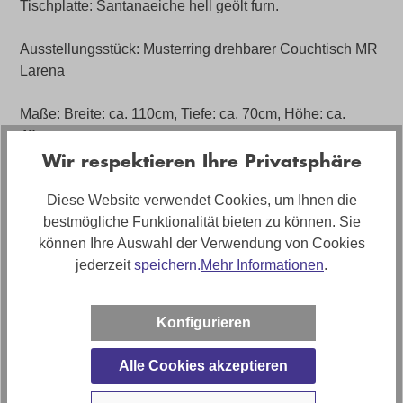
Tischplatte: Santanaeiche hell geölt furn.
Ausstellungsstück: Musterring drehbarer Couchtisch MR
Larena
Maße: Breite: ca. 110cm, Tiefe: ca. 70cm, Höhe: ca.
42cm
Wir respektieren Ihre Privatsphäre
Zustand: Neuwertig - keine sichtbaren Mängel
Diese Website verwendet Cookies, um Ihnen die
bestmögliche Funktionalität bieten zu können. Sie
Irrtümer und Zwischenverkauf vorbehalten. Teilweise
können Ihre Auswahl der Verwendung von Cookies
können Ausstellungsstücke Gebrauchsspuren etc.
jederzeit
speichern.
Mehr Informationen
.
aufweisen. Den aktuellen Verfügbarkeitsstatus, sowie
nähere Informationen zu Gebrauchsspuren erhalten Sie
nur über die Filiale.
Konfigurieren
Alle Cookies akzeptieren
Artikelnummer
0167001308-A