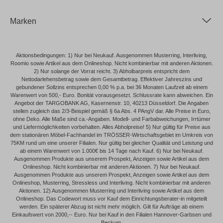
Marken
Aktionsbedingungen: 1) Nur bei Neukauf. Ausgenommen Musterring, Interliving,
Roomio sowie Artikel aus dem Onlineshop. Nicht kombinierbar mit anderen Aktionen.
2) Nur solange der Vorrat reicht. 3) Abholbarpreis entspricht dem
Nettodarlehensbetrag sowie dem Gesamtbetrag. Effektiver Jahreszins und
gebundener Sollzins entsprechen 0,00 % p.a. bei 36 Monaten Laufzeit ab einem
Warenwert von 500,- Euro. Bonität vorausgesetzt. Schlussrate kann abweichen. Ein
Angebot der TARGOBANK AG, Kasernenstr. 10, 40213 Düsseldorf. Die Angaben
stellen zugleich das 2/3-Beispiel gemäß § 6a Abs. 4 PAngV dar. Alle Preise in Euro,
ohne Deko. Alle Maße sind ca.-Angaben. Modell- und Farbabweichungen, Irrtümer
und Liefermöglichkeiten vorbehalten. Alles Abholpreise! 5) Nur gültig für Preise aus
dem stationären Möbel-Fachhandel im TRÖSSER-Wirtschaftsgebiet im Umkreis von
75KM rund um eine unserer Filialen. Nur gültig bei gleicher Qualität und Leistung und
ab einem Warenwert von 1.000€ bis 14 Tage nach Kauf. 6) Nur bei Neukauf.
Ausgenommen Produkte aus unserem Prospekt, Anzeigen sowie Artikel aus dem
Onlineshop. Nicht kombinierbar mit anderen Aktionen. 7) Nur bei Neukauf.
Ausgenommen Produkte aus unserem Prospekt, Anzeigen sowie Artikel aus dem
Onlineshop, Musterring, Stressless und Interliving. Nicht kombinierbar mit anderen
Aktionen. 12) Ausgenommen Musterring und Interliving sowie Artikel aus dem
Onlineshop. Das Codewort muss vor Kauf dem Einrichtungsberater-in mitgeteilt
werden. Ein späterer Abzug ist nicht mehr möglich. Gilt für Aufträge ab einem
Einkaufswert von 2000,-- Euro. Nur bei Kauf in den Filialen Hannover-Garbsen und
Beckum.