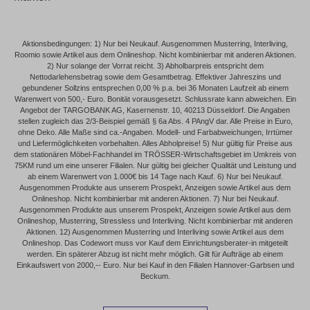
Aktionsbedingungen: 1) Nur bei Neukauf. Ausgenommen Musterring, Interliving,
Roomio sowie Artikel aus dem Onlineshop. Nicht kombinierbar mit anderen Aktionen.
2) Nur solange der Vorrat reicht. 3) Abholbarpreis entspricht dem
Nettodarlehensbetrag sowie dem Gesamtbetrag. Effektiver Jahreszins und
gebundener Sollzins entsprechen 0,00 % p.a. bei 36 Monaten Laufzeit ab einem
Warenwert von 500,- Euro. Bonität vorausgesetzt. Schlussrate kann abweichen. Ein
Angebot der TARGOBANK AG, Kasernenstr. 10, 40213 Düsseldorf. Die Angaben
stellen zugleich das 2/3-Beispiel gemäß § 6a Abs. 4 PAngV dar. Alle Preise in Euro,
ohne Deko. Alle Maße sind ca.-Angaben. Modell- und Farbabweichungen, Irrtümer
und Liefermöglichkeiten vorbehalten. Alles Abholpreise! 5) Nur gültig für Preise aus
dem stationären Möbel-Fachhandel im TRÖSSER-Wirtschaftsgebiet im Umkreis von
75KM rund um eine unserer Filialen. Nur gültig bei gleicher Qualität und Leistung und
ab einem Warenwert von 1.000€ bis 14 Tage nach Kauf. 6) Nur bei Neukauf.
Ausgenommen Produkte aus unserem Prospekt, Anzeigen sowie Artikel aus dem
Onlineshop. Nicht kombinierbar mit anderen Aktionen. 7) Nur bei Neukauf.
Ausgenommen Produkte aus unserem Prospekt, Anzeigen sowie Artikel aus dem
Onlineshop, Musterring, Stressless und Interliving. Nicht kombinierbar mit anderen
Aktionen. 12) Ausgenommen Musterring und Interliving sowie Artikel aus dem
Onlineshop. Das Codewort muss vor Kauf dem Einrichtungsberater-in mitgeteilt
werden. Ein späterer Abzug ist nicht mehr möglich. Gilt für Aufträge ab einem
Einkaufswert von 2000,-- Euro. Nur bei Kauf in den Filialen Hannover-Garbsen und
Beckum.