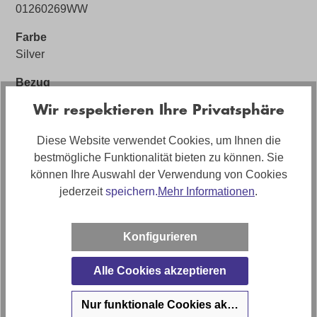
01260269WW
Farbe
Silver
Bezug
Stoff
Wir respektieren Ihre Privatsphäre
Bezugsmaterial
Diese Website verwendet Cookies, um Ihnen die
Stoff Velvet
bestmögliche Funktionalität bieten zu können. Sie
Artikelabmessungen
können Ihre Auswahl der Verwendung von Cookies
Breite: ca. 332cm, Tiefe: ca. 220cm
jederzeit
speichern.
Mehr Informationen
.
Sitzhöhe
ca. 45cm
Konfigurieren
Artikel Bezeichnung
Alle Cookies akzeptieren
Modulmaster Wohnlandschaft Tailor in Stoff
Nur funktionale Cookies akzeptieren
Artikelfunktionen