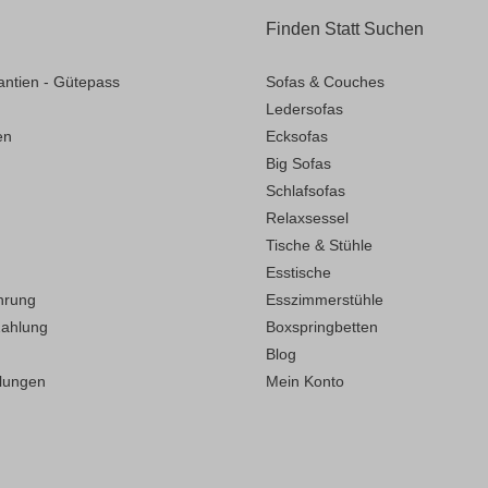
Finden Statt Suchen
antien - Gütepass
Sofas & Couches
Ledersofas
en
Ecksofas
Big Sofas
Schlafsofas
Relaxsessel
Tische & Stühle
Esstische
hrung
Esszimmerstühle
Zahlung
Boxspringbetten
Blog
llungen
Mein Konto