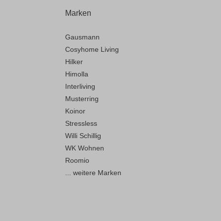
Marken
Gausmann
Cosyhome Living
Hilker
Himolla
Interliving
Musterring
Koinor
Stressless
Willi Schillig
WK Wohnen
Roomio
... weitere Marken