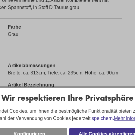
r ohne Armlehne und 1,5-sitzer Kombielelement mit
en Spannstoff, in Stoff D Taurus grau
Farbe
Grau
Artikelabmessungen
Breite: ca. 313cm, Tiefe: ca. 235cm, Höhe: ca. 90cm
Artikel Bezeichnung
Modulmaster Wohnlandschaft Sacramento in
Wir respektieren Ihre Privatsphäre
Mikrofaser
det Cookies, um Ihnen die bestmögliche Funktionalität bieten 
Marke
ahl der Verwendung von Cookies jederzeit
speichern.
Mehr Info
Modulmaster
Konfigurieren
Alle Cookies akzeptiere