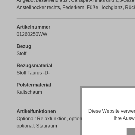
Angebot bestehend aus : Canape Al links und 2,5-Sitze
Anstellhocker rechts, Federkern, Füße Hochglanz, Rück
Artikelnummer
01260250WW
Bezug
Stoff
Bezugsmaterial
Stoff Taurus -D-
Polstermaterial
Kaltschaum
Diese Website verwen
Artikelfunktionen
Ihre Ausw
Optional: Relaxfunktion, optional: Bettfunktion,
optional: Stauraum