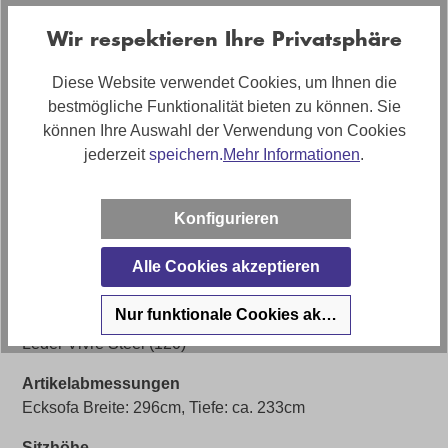
aufweisen. Den aktuellen Verfügbarkeitsstatus, sowie
Wir respektieren Ihre Privatsphäre
nähere Informationen zu Gebrauchsspuren erhalten Sie
nur über die Filiale.
Diese Website verwendet Cookies, um Ihnen die
bestmögliche Funktionalität bieten zu können. Sie
Artikelnummer
können Ihre Auswahl der Verwendung von Cookies
0775015506-43WW-A
jederzeit
speichern.
Mehr Informationen
.
Bezug
Leder
Konfigurieren
Sofort Lieferbar 🚚
Alle Cookies akzeptieren
Ja (solange Vorrat reicht)
Nur funktionale Cookies akzeptieren
Bezugsmaterial
Leder Vivre Steel (120)
Artikelabmessungen
Ecksofa Breite: 296cm, Tiefe: ca. 233cm
Sitzhöhe