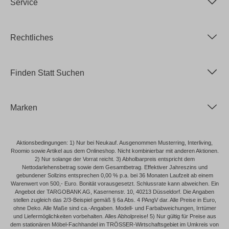
Service
Rechtliches
Finden Statt Suchen
Marken
Aktionsbedingungen: 1) Nur bei Neukauf. Ausgenommen Musterring, Interliving,
Roomio sowie Artikel aus dem Onlineshop. Nicht kombinierbar mit anderen Aktionen.
2) Nur solange der Vorrat reicht. 3) Abholbarpreis entspricht dem
Nettodarlehensbetrag sowie dem Gesamtbetrag. Effektiver Jahreszins und
gebundener Sollzins entsprechen 0,00 % p.a. bei 36 Monaten Laufzeit ab einem
Warenwert von 500,- Euro. Bonität vorausgesetzt. Schlussrate kann abweichen. Ein
Angebot der TARGOBANK AG, Kasernenstr. 10, 40213 Düsseldorf. Die Angaben
stellen zugleich das 2/3-Beispiel gemäß § 6a Abs. 4 PAngV dar. Alle Preise in Euro,
ohne Deko. Alle Maße sind ca.-Angaben. Modell- und Farbabweichungen, Irrtümer
und Liefermöglichkeiten vorbehalten. Alles Abholpreise! 5) Nur gültig für Preise aus
dem stationären Möbel-Fachhandel im TRÖSSER-Wirtschaftsgebiet im Umkreis von