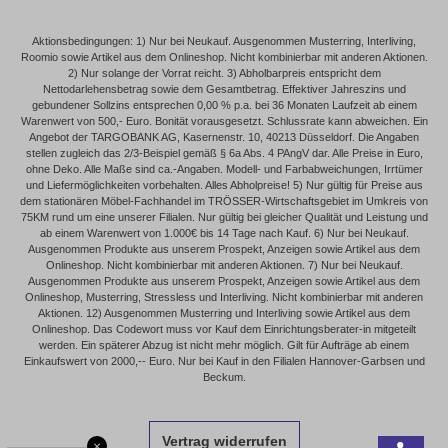
Aktionsbedingungen: 1) Nur bei Neukauf. Ausgenommen Musterring, Interliving,
Roomio sowie Artikel aus dem Onlineshop. Nicht kombinierbar mit anderen Aktionen.
2) Nur solange der Vorrat reicht. 3) Abholbarpreis entspricht dem
Nettodarlehensbetrag sowie dem Gesamtbetrag. Effektiver Jahreszins und
gebundener Sollzins entsprechen 0,00 % p.a. bei 36 Monaten Laufzeit ab einem
Warenwert von 500,- Euro. Bonität vorausgesetzt. Schlussrate kann abweichen. Ein
Angebot der TARGOBANK AG, Kasernenstr. 10, 40213 Düsseldorf. Die Angaben
stellen zugleich das 2/3-Beispiel gemäß § 6a Abs. 4 PAngV dar. Alle Preise in Euro,
ohne Deko. Alle Maße sind ca.-Angaben. Modell- und Farbabweichungen, Irrtümer
und Liefermöglichkeiten vorbehalten. Alles Abholpreise! 5) Nur gültig für Preise aus
dem stationären Möbel-Fachhandel im TRÖSSER-Wirtschaftsgebiet im Umkreis von
75KM rund um eine unserer Filialen. Nur gültig bei gleicher Qualität und Leistung und
ab einem Warenwert von 1.000€ bis 14 Tage nach Kauf. 6) Nur bei Neukauf.
Ausgenommen Produkte aus unserem Prospekt, Anzeigen sowie Artikel aus dem
Onlineshop. Nicht kombinierbar mit anderen Aktionen. 7) Nur bei Neukauf.
Ausgenommen Produkte aus unserem Prospekt, Anzeigen sowie Artikel aus dem
Onlineshop, Musterring, Stressless und Interliving. Nicht kombinierbar mit anderen
Aktionen. 12) Ausgenommen Musterring und Interliving sowie Artikel aus dem
Onlineshop. Das Codewort muss vor Kauf dem Einrichtungsberater-in mitgeteilt
werden. Ein späterer Abzug ist nicht mehr möglich. Gilt für Aufträge ab einem
Einkaufswert von 2000,-- Euro. Nur bei Kauf in den Filialen Hannover-Garbsen und
Beckum.
Vertrag widerrufen
×