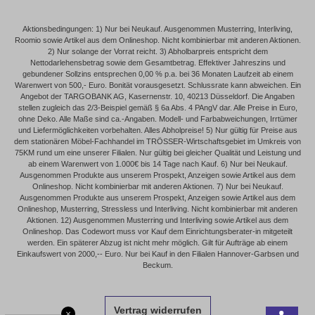
Aktionsbedingungen: 1) Nur bei Neukauf. Ausgenommen Musterring, Interliving,
Roomio sowie Artikel aus dem Onlineshop. Nicht kombinierbar mit anderen Aktionen.
2) Nur solange der Vorrat reicht. 3) Abholbarpreis entspricht dem
Nettodarlehensbetrag sowie dem Gesamtbetrag. Effektiver Jahreszins und
gebundener Sollzins entsprechen 0,00 % p.a. bei 36 Monaten Laufzeit ab einem
Warenwert von 500,- Euro. Bonität vorausgesetzt. Schlussrate kann abweichen. Ein
Angebot der TARGOBANK AG, Kasernenstr. 10, 40213 Düsseldorf. Die Angaben
stellen zugleich das 2/3-Beispiel gemäß § 6a Abs. 4 PAngV dar. Alle Preise in Euro,
ohne Deko. Alle Maße sind ca.-Angaben. Modell- und Farbabweichungen, Irrtümer
und Liefermöglichkeiten vorbehalten. Alles Abholpreise! 5) Nur gültig für Preise aus
dem stationären Möbel-Fachhandel im TRÖSSER-Wirtschaftsgebiet im Umkreis von
75KM rund um eine unserer Filialen. Nur gültig bei gleicher Qualität und Leistung und
ab einem Warenwert von 1.000€ bis 14 Tage nach Kauf. 6) Nur bei Neukauf.
Ausgenommen Produkte aus unserem Prospekt, Anzeigen sowie Artikel aus dem
Onlineshop. Nicht kombinierbar mit anderen Aktionen. 7) Nur bei Neukauf.
Ausgenommen Produkte aus unserem Prospekt, Anzeigen sowie Artikel aus dem
Onlineshop, Musterring, Stressless und Interliving. Nicht kombinierbar mit anderen
Aktionen. 12) Ausgenommen Musterring und Interliving sowie Artikel aus dem
Onlineshop. Das Codewort muss vor Kauf dem Einrichtungsberater-in mitgeteilt
werden. Ein späterer Abzug ist nicht mehr möglich. Gilt für Aufträge ab einem
Einkaufswert von 2000,-- Euro. Nur bei Kauf in den Filialen Hannover-Garbsen und
Beckum.
Vertrag widerrufen
×