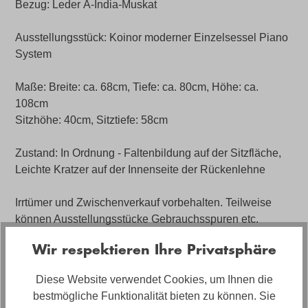
Bezug: Leder A-India-Muskat
Ausstellungsstück: Koinor moderner Einzelsessel Piano
System
Maße: Breite: ca. 68cm, Tiefe: ca. 80cm, Höhe: ca.
108cm
Sitzhöhe: 40cm, Sitztiefe: 58cm
Zustand: In Ordnung - Faltenbildung auf der Sitzfläche,
Leichte Kratzer auf der Innenseite der Rückenlehne
Irrtümer und Zwischenverkauf vorbehalten. Teilweise
können Ausstellungsstücke Gebrauchsspuren etc.
aufweisen. Den aktuellen Verfügbarkeitsstatus, sowie
Wir respektieren Ihre Privatsphäre
nähere Informationen zu Gebrauchsspuren erhalten Sie
nur über die Filiale.
Diese Website verwendet Cookies, um Ihnen die
bestmögliche Funktionalität bieten zu können. Sie