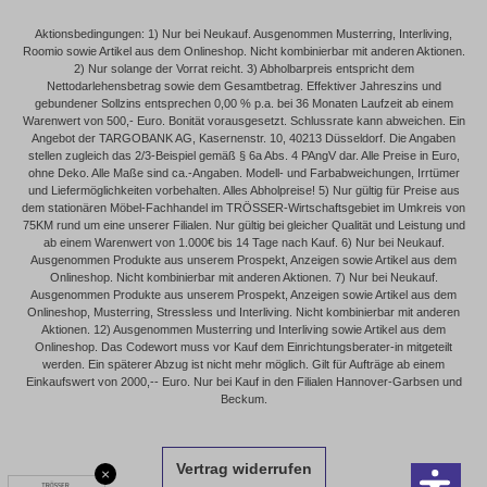
Aktionsbedingungen: 1) Nur bei Neukauf. Ausgenommen Musterring, Interliving,
Roomio sowie Artikel aus dem Onlineshop. Nicht kombinierbar mit anderen Aktionen.
2) Nur solange der Vorrat reicht. 3) Abholbarpreis entspricht dem
Nettodarlehensbetrag sowie dem Gesamtbetrag. Effektiver Jahreszins und
gebundener Sollzins entsprechen 0,00 % p.a. bei 36 Monaten Laufzeit ab einem
Warenwert von 500,- Euro. Bonität vorausgesetzt. Schlussrate kann abweichen. Ein
Angebot der TARGOBANK AG, Kasernenstr. 10, 40213 Düsseldorf. Die Angaben
stellen zugleich das 2/3-Beispiel gemäß § 6a Abs. 4 PAngV dar. Alle Preise in Euro,
ohne Deko. Alle Maße sind ca.-Angaben. Modell- und Farbabweichungen, Irrtümer
und Liefermöglichkeiten vorbehalten. Alles Abholpreise! 5) Nur gültig für Preise aus
dem stationären Möbel-Fachhandel im TRÖSSER-Wirtschaftsgebiet im Umkreis von
75KM rund um eine unserer Filialen. Nur gültig bei gleicher Qualität und Leistung und
ab einem Warenwert von 1.000€ bis 14 Tage nach Kauf. 6) Nur bei Neukauf.
Ausgenommen Produkte aus unserem Prospekt, Anzeigen sowie Artikel aus dem
Onlineshop. Nicht kombinierbar mit anderen Aktionen. 7) Nur bei Neukauf.
Ausgenommen Produkte aus unserem Prospekt, Anzeigen sowie Artikel aus dem
Onlineshop, Musterring, Stressless und Interliving. Nicht kombinierbar mit anderen
Aktionen. 12) Ausgenommen Musterring und Interliving sowie Artikel aus dem
Onlineshop. Das Codewort muss vor Kauf dem Einrichtungsberater-in mitgeteilt
werden. Ein späterer Abzug ist nicht mehr möglich. Gilt für Aufträge ab einem
Einkaufswert von 2000,-- Euro. Nur bei Kauf in den Filialen Hannover-Garbsen und
Beckum.
Vertrag widerrufen
×