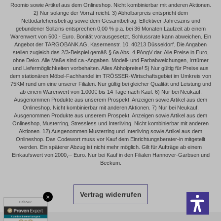
Roomio sowie Artikel aus dem Onlineshop. Nicht kombinierbar mit anderen Aktionen.
2) Nur solange der Vorrat reicht. 3) Abholbarpreis entspricht dem
Nettodarlehensbetrag sowie dem Gesamtbetrag. Effektiver Jahreszins und
gebundener Sollzins entsprechen 0,00 % p.a. bei 36 Monaten Laufzeit ab einem
Warenwert von 500,- Euro. Bonität vorausgesetzt. Schlussrate kann abweichen. Ein
Angebot der TARGOBANK AG, Kasernenstr. 10, 40213 Düsseldorf. Die Angaben
stellen zugleich das 2/3-Beispiel gemäß § 6a Abs. 4 PAngV dar. Alle Preise in Euro,
ohne Deko. Alle Maße sind ca.-Angaben. Modell- und Farbabweichungen, Irrtümer
und Liefermöglichkeiten vorbehalten. Alles Abholpreise! 5) Nur gültig für Preise aus
dem stationären Möbel-Fachhandel im TRÖSSER-Wirtschaftsgebiet im Umkreis von
75KM rund um eine unserer Filialen. Nur gültig bei gleicher Qualität und Leistung und
ab einem Warenwert von 1.000€ bis 14 Tage nach Kauf. 6) Nur bei Neukauf.
Ausgenommen Produkte aus unserem Prospekt, Anzeigen sowie Artikel aus dem
Onlineshop. Nicht kombinierbar mit anderen Aktionen. 7) Nur bei Neukauf.
Ausgenommen Produkte aus unserem Prospekt, Anzeigen sowie Artikel aus dem
Onlineshop, Musterring, Stressless und Interliving. Nicht kombinierbar mit anderen
Aktionen. 12) Ausgenommen Musterring und Interliving sowie Artikel aus dem
Onlineshop. Das Codewort muss vor Kauf dem Einrichtungsberater-in mitgeteilt
werden. Ein späterer Abzug ist nicht mehr möglich. Gilt für Aufträge ab einem
Einkaufswert von 2000,-- Euro. Nur bei Kauf in den Filialen Hannover-Garbsen und
Beckum.
Vertrag widerrufen
×