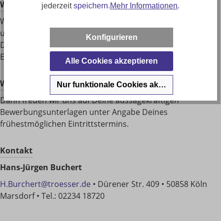
Was wir sonst noch Klasse ﬁnden:
jederzeit
speichern.
Mehr Informationen
.
Wenn Du einfach Mensch bist, offen und ehrlich. Wenn
unsere Ideen sich treffen: unsere Passion sind die Möbel –
Konfigurieren
Deine, die Beratung und der Verkauf. Es ist mehr als nur
EIN Job. Es ist DEIN Job
Alle Cookies akzeptieren
Wir haben Dein Interesse geweckt?
Nur funktionale Cookies akzeptieren
Dann freuen wir uns auf Deine aussagekräftigen
Bewerbungsunterlagen unter Angabe Deines
frühestmöglichen Eintrittstermins.
Kontakt
Hans-Jürgen Buchert
H.Burchert@troesser.de
•
Dürener Str. 409
•
50858 Köln
Marsdorf
• Tel.:
02234 18720