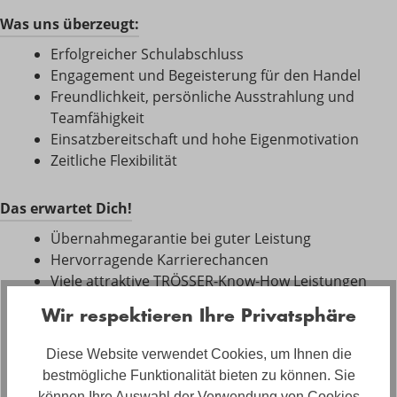
Was uns überzeugt:
Erfolgreicher Schulabschluss
Engagement und Begeisterung für den Handel
Freundlichkeit, persönliche Ausstrahlung und
Teamfähigkeit
Einsatzbereitschaft und hohe Eigenmotivation
Zeitliche Flexibilität
Das erwartet Dich!
Übernahmegarantie bei guter Leistung
Hervorragende Karrierechancen
Viele attraktive TRÖSSER-Know-How Leistungen
Überdurchschnittliches Ausbildungsgehalt
Wir respektieren Ihre Privatsphäre
Getränke Flat und Azubi-Ticket
Tolle Kollegen in der TRÖSSER-Familie
Diese Website verwendet Cookies, um Ihnen die
Viele weitere
bestmögliche Funktionalität bieten zu können. Sie
können Ihre Auswahl der Verwendung von Cookies