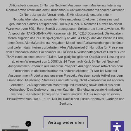
Aktionsbedingungen: 1) Nur bei Neukauf. Ausgenommen Musterring, Interliving,
Roomio sowie Artikel aus dem Onlineshop. Nicht kombinierbar mit anderen Aktionen.
2) Nur solange der Vorrat reicht. 3) Abholbarpreis entspricht dem
Nettodarlehensbetrag sowie dem Gesamtbetrag. Effektiver Jahreszins und
gebundener Sollzins entsprechen 0,00 % p.a. bei 36 Monaten Laufzeit ab einem
Warenwert von 500,- Euro. Bonität vorausgesetzt. Schlussrate kann abweichen. Ein
Angebot der TARGOBANK AG, Kasernenstr. 10, 40213 Düsseldorf. Die Angaben
stellen zugleich das 2/3-Beispiel gemäß § 6a Abs. 4 PAngV dar. Alle Preise in Euro,
ohne Deko. Alle Maße sind ca.-Angaben. Modell- und Farbabweichungen, Irrtümer
und Liefermöglichkeiten vorbehalten. Alles Abholpreise! 5) Nur gültig für Preise aus
dem stationären Möbel-Fachhandel im TRÖSSER-Wirtschaftsgebiet im Umkreis von
75KM rund um eine unserer Filialen. Nur gültig bei gleicher Qualität und Leistung und
ab einem Warenwert von 1.000€ bis 14 Tage nach Kauf. 6) Nur bei Neukauf.
Ausgenommen Produkte aus unserem Prospekt, Anzeigen sowie Artikel aus dem
Onlineshop. Nicht kombinierbar mit anderen Aktionen. 7) Nur bei Neukauf.
Ausgenommen Produkte aus unserem Prospekt, Anzeigen sowie Artikel aus dem
Onlineshop, Musterring, Stressless und Interliving. Nicht kombinierbar mit anderen
Aktionen. 12) Ausgenommen Musterring und Interliving sowie Artikel aus dem
Onlineshop. Das Codewort muss vor Kauf dem Einrichtungsberater-in mitgeteilt
werden. Ein späterer Abzug ist nicht mehr möglich. Gilt für Aufträge ab einem
Einkaufswert von 2000,-- Euro. Nur bei Kauf in den Filialen Hannover-Garbsen und
Beckum.
Vertrag widerrufen
×