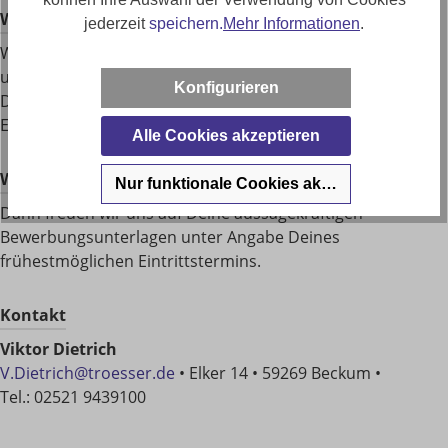
Was wir sonst noch Klasse ﬁnden:
jederzeit
speichern.
Mehr Informationen
.
Wenn Du einfach Mensch bist, offen und ehrlich. Wenn
unsere Ideen sich treffen: unsere Passion sind die Möbel –
Konfigurieren
Deine, die Beratung und der Verkauf. Es ist mehr als nur
EIN Job. Es ist DEIN Job
Alle Cookies akzeptieren
Wir haben Dein Interesse geweckt?
Nur funktionale Cookies akzeptieren
Dann freuen wir uns auf Deine aussagekräftigen
Bewerbungsunterlagen unter Angabe Deines
frühestmöglichen Eintrittstermins.
Kontakt
Viktor Dietrich
V.Dietrich@troesser.de
• Elker 14 • 59269 Beckum •
Tel.: 02521 9439100