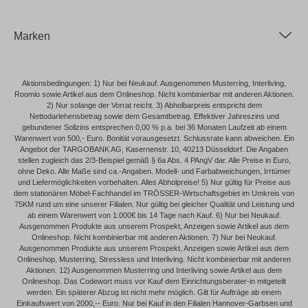
Marken
Aktionsbedingungen: 1) Nur bei Neukauf. Ausgenommen Musterring, Interliving,
Roomio sowie Artikel aus dem Onlineshop. Nicht kombinierbar mit anderen Aktionen.
2) Nur solange der Vorrat reicht. 3) Abholbarpreis entspricht dem
Nettodarlehensbetrag sowie dem Gesamtbetrag. Effektiver Jahreszins und
gebundener Sollzins entsprechen 0,00 % p.a. bei 36 Monaten Laufzeit ab einem
Warenwert von 500,- Euro. Bonität vorausgesetzt. Schlussrate kann abweichen. Ein
Angebot der TARGOBANK AG, Kasernenstr. 10, 40213 Düsseldorf. Die Angaben
stellen zugleich das 2/3-Beispiel gemäß § 6a Abs. 4 PAngV dar. Alle Preise in Euro,
ohne Deko. Alle Maße sind ca.-Angaben. Modell- und Farbabweichungen, Irrtümer
und Liefermöglichkeiten vorbehalten. Alles Abholpreise! 5) Nur gültig für Preise aus
dem stationären Möbel-Fachhandel im TRÖSSER-Wirtschaftsgebiet im Umkreis von
75KM rund um eine unserer Filialen. Nur gültig bei gleicher Qualität und Leistung und
ab einem Warenwert von 1.000€ bis 14 Tage nach Kauf. 6) Nur bei Neukauf.
Ausgenommen Produkte aus unserem Prospekt, Anzeigen sowie Artikel aus dem
Onlineshop. Nicht kombinierbar mit anderen Aktionen. 7) Nur bei Neukauf.
Ausgenommen Produkte aus unserem Prospekt, Anzeigen sowie Artikel aus dem
Onlineshop, Musterring, Stressless und Interliving. Nicht kombinierbar mit anderen
Aktionen. 12) Ausgenommen Musterring und Interliving sowie Artikel aus dem
Onlineshop. Das Codewort muss vor Kauf dem Einrichtungsberater-in mitgeteilt
werden. Ein späterer Abzug ist nicht mehr möglich. Gilt für Aufträge ab einem
Einkaufswert von 2000,-- Euro. Nur bei Kauf in den Filialen Hannover-Garbsen und