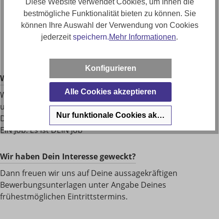
Diese Website verwendet Cookies, um Ihnen die
Viele attraktive TRÖSSER-Know-How Leistungen
bestmögliche Funktionalität bieten zu können. Sie
Überdurchschnittliches Ausbildungsgehalt
können Ihre Auswahl der Verwendung von Cookies
Getränke Flat und Azubi-Ticket
jederzeit
speichern.
Mehr Informationen
.
Tolle Kollegen in der TRÖSSER-Familie
Viele weitere
Konfigurieren
Was wir sonst noch Klasse ﬁnden:
Alle Cookies akzeptieren
Wenn Du einfach Mensch bist, offen und ehrlich. Wenn
unsere Ideen sich treffen: unsere Passion sind die Möbel –
Nur funktionale Cookies akzeptieren
Deine, die Beratung und der Verkauf. Es ist mehr als nur
EIN Job. Es ist DEIN Job
Wir haben Dein Interesse geweckt?
Dann freuen wir uns auf Deine aussagekräftigen
Bewerbungsunterlagen unter Angabe Deines
frühestmöglichen Eintrittstermins.