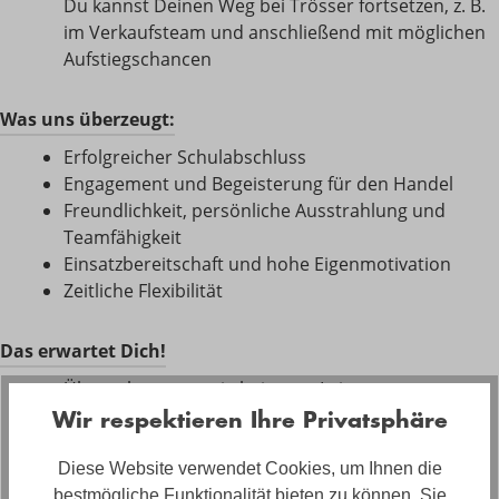
Du kannst Deinen Weg bei Trösser fortsetzen, z. B.
im Verkaufsteam und anschließend mit möglichen
Aufstiegschancen
Was uns überzeugt:
Erfolgreicher Schulabschluss
Engagement und Begeisterung für den Handel
Freundlichkeit, persönliche Ausstrahlung und
Teamfähigkeit
Einsatzbereitschaft und hohe Eigenmotivation
Zeitliche Flexibilität
Das erwartet Dich!
Übernahmegarantie bei guter Leistung
Hervorragende Karrierechancen
Wir respektieren Ihre Privatsphäre
Viele attraktive TRÖSSER-Know-How Leistungen
Überdurchschnittliches Ausbildungsgehalt
Diese Website verwendet Cookies, um Ihnen die
Getränke Flat und Azubi-Ticket
bestmögliche Funktionalität bieten zu können. Sie