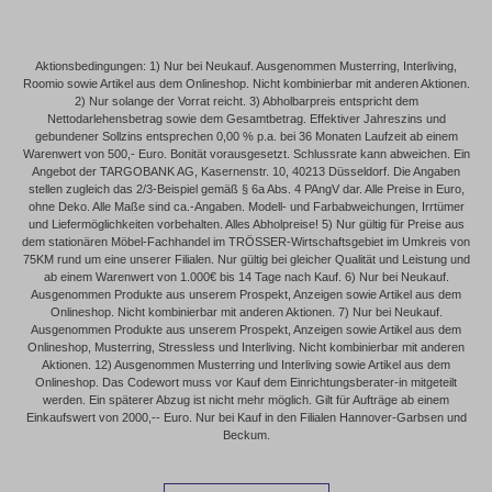
Aktionsbedingungen: 1) Nur bei Neukauf. Ausgenommen Musterring, Interliving,
Roomio sowie Artikel aus dem Onlineshop. Nicht kombinierbar mit anderen Aktionen.
2) Nur solange der Vorrat reicht. 3) Abholbarpreis entspricht dem
Nettodarlehensbetrag sowie dem Gesamtbetrag. Effektiver Jahreszins und
gebundener Sollzins entsprechen 0,00 % p.a. bei 36 Monaten Laufzeit ab einem
Warenwert von 500,- Euro. Bonität vorausgesetzt. Schlussrate kann abweichen. Ein
Angebot der TARGOBANK AG, Kasernenstr. 10, 40213 Düsseldorf. Die Angaben
stellen zugleich das 2/3-Beispiel gemäß § 6a Abs. 4 PAngV dar. Alle Preise in Euro,
ohne Deko. Alle Maße sind ca.-Angaben. Modell- und Farbabweichungen, Irrtümer
und Liefermöglichkeiten vorbehalten. Alles Abholpreise! 5) Nur gültig für Preise aus
dem stationären Möbel-Fachhandel im TRÖSSER-Wirtschaftsgebiet im Umkreis von
75KM rund um eine unserer Filialen. Nur gültig bei gleicher Qualität und Leistung und
ab einem Warenwert von 1.000€ bis 14 Tage nach Kauf. 6) Nur bei Neukauf.
Ausgenommen Produkte aus unserem Prospekt, Anzeigen sowie Artikel aus dem
Onlineshop. Nicht kombinierbar mit anderen Aktionen. 7) Nur bei Neukauf.
Ausgenommen Produkte aus unserem Prospekt, Anzeigen sowie Artikel aus dem
Onlineshop, Musterring, Stressless und Interliving. Nicht kombinierbar mit anderen
Aktionen. 12) Ausgenommen Musterring und Interliving sowie Artikel aus dem
Onlineshop. Das Codewort muss vor Kauf dem Einrichtungsberater-in mitgeteilt
werden. Ein späterer Abzug ist nicht mehr möglich. Gilt für Aufträge ab einem
Einkaufswert von 2000,-- Euro. Nur bei Kauf in den Filialen Hannover-Garbsen und
Beckum.