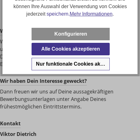
Tolle Kollegen in der TRÖSSER-Familie
können Ihre Auswahl der Verwendung von Cookies
Viele weitere
jederzeit
speichern.
Mehr Informationen
.
Was wir sonst noch Klasse ﬁnden:
Konfigurieren
Wenn Du einfach Mensch bist, offen und ehrlich. Wenn
unsere Ideen sich treffen: unsere Passion sind die Möbel –
Alle Cookies akzeptieren
Deine, die Beratung und der Verkauf. Es ist mehr als nur
EIN Job. Es ist DEIN Job
Nur funktionale Cookies akzeptieren
Wir haben Dein Interesse geweckt?
Dann freuen wir uns auf Deine aussagekräftigen
Bewerbungsunterlagen unter Angabe Deines
frühestmöglichen Eintrittstermins.
Kontakt
Viktor Dietrich