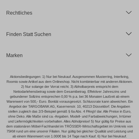
Rechtliches
Finden Statt Suchen
Marken
Aktionsbedingungen: 1) Nur bei Neukauf. Ausgenommen Musterring, Interliving,
Roomio sowie Artikel aus dem Onlineshop. Nicht kombinierbar mit anderen Aktionen.
2) Nur solange der Vorrat reicht. 3) Abholbarpreis entspricht dem
Nettodarlehensbetrag sowie dem Gesamtbetrag. Effektiver Jahreszins und
gebundener Sollzins entsprechen 0,00 % p.a. bei 36 Monaten Laufzeit ab einem
Warenwert von 500,- Euro. Bonität vorausgesetzt. Schlussrate kann abweichen. Ein
Angebot der TARGOBANK AG, Kasernenstr. 10, 40213 Düsseldorf. Die Angaben
stellen zugleich das 2/3-Beispiel gemäß § 6a Abs. 4 PAngV dar. Alle Preise in Euro,
ohne Deko. Alle Maße sind ca.-Angaben. Modell- und Farbabweichungen, Irrtümer
und Liefermöglichkeiten vorbehalten. Alles Abholpreise! 5) Nur gültig für Preise aus
dem stationären Möbel-Fachhandel im TRÖSSER-Wirtschaftsgebiet im Umkreis von
75KM rund um eine unserer Filialen. Nur gültig bei gleicher Qualität und Leistung und
ab einem Warenwert von 1.000€ bis 14 Tage nach Kauf. 6) Nur bei Neukauf.