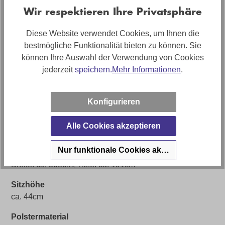
0007000200-07WW-A
Wir respektieren Ihre Privatsphäre
Farbe
Diese Website verwendet Cookies, um Ihnen die
Silver
bestmögliche Funktionalität bieten zu können. Sie
Bezug
können Ihre Auswahl der Verwendung von Cookies
Stoff
jederzeit
speichern.
Mehr Informationen
.
Sofort Lieferbar 🚚
Ja (solange Vorrat reicht)
Konfigurieren
Bezugsmaterial
Alle Cookies akzeptieren
Stoff Jazz Silber 121
Nur funktionale Cookies akzeptieren
Artikelabmessungen
Breite: ca. 308cm, Tiefe: ca. 191cm
Sitzhöhe
ca. 44cm
Polstermaterial