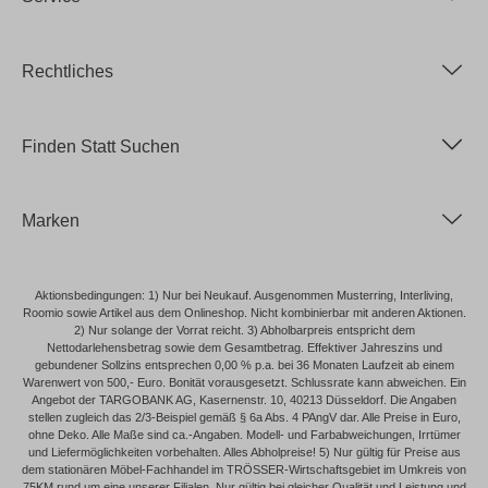
Rechtliches
Finden Statt Suchen
Marken
Aktionsbedingungen: 1) Nur bei Neukauf. Ausgenommen Musterring, Interliving,
Roomio sowie Artikel aus dem Onlineshop. Nicht kombinierbar mit anderen Aktionen.
2) Nur solange der Vorrat reicht. 3) Abholbarpreis entspricht dem
Nettodarlehensbetrag sowie dem Gesamtbetrag. Effektiver Jahreszins und
gebundener Sollzins entsprechen 0,00 % p.a. bei 36 Monaten Laufzeit ab einem
Warenwert von 500,- Euro. Bonität vorausgesetzt. Schlussrate kann abweichen. Ein
Angebot der TARGOBANK AG, Kasernenstr. 10, 40213 Düsseldorf. Die Angaben
stellen zugleich das 2/3-Beispiel gemäß § 6a Abs. 4 PAngV dar. Alle Preise in Euro,
ohne Deko. Alle Maße sind ca.-Angaben. Modell- und Farbabweichungen, Irrtümer
und Liefermöglichkeiten vorbehalten. Alles Abholpreise! 5) Nur gültig für Preise aus
dem stationären Möbel-Fachhandel im TRÖSSER-Wirtschaftsgebiet im Umkreis von
75KM rund um eine unserer Filialen. Nur gültig bei gleicher Qualität und Leistung und