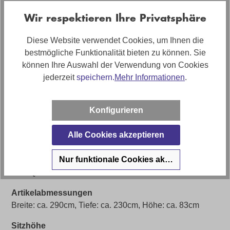
Wir respektieren Ihre Privatsphäre
Artikelnummer
Diese Website verwendet Cookies, um Ihnen die
0147800063-34WW-A
bestmögliche Funktionalität bieten zu können. Sie
Farbe
können Ihre Auswahl der Verwendung von Cookies
Grau
jederzeit
speichern.
Mehr Informationen
.
Bezug
Stoff
Konfigurieren
Sofort Lieferbar 🚚
Alle Cookies akzeptieren
Ja (solange Vorrat reicht)
Nur funktionale Cookies akzeptieren
Bezugsmaterial
Stoff Q2 muskat PG 24
Artikelabmessungen
Breite: ca. 290cm, Tiefe: ca. 230cm, Höhe: ca. 83cm
Sitzhöhe