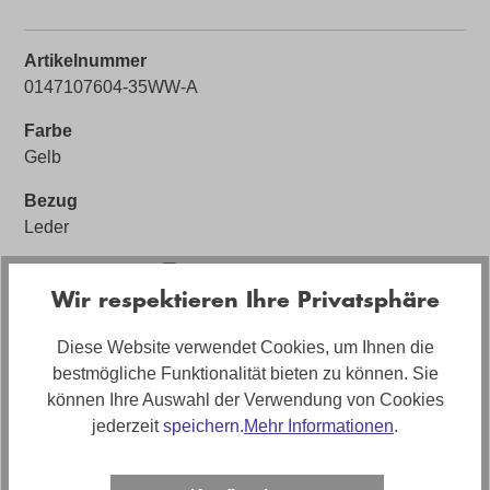
Artikelnummer
0147107604-35WW-A
Farbe
Gelb
Bezug
Leder
Sofort Lieferbar 🚚
Wir respektieren Ihre Privatsphäre
Ja (solange Vorrat reicht)
Bezugsmaterial
Diese Website verwendet Cookies, um Ihnen die
Leder Eleganzia mais -27-
bestmögliche Funktionalität bieten zu können. Sie
können Ihre Auswahl der Verwendung von Cookies
Artikelabmessungen
jederzeit
speichern.
Mehr Informationen
.
Breite: ca. 310cm, Tiefe: ca. 175cm
Sitzhöhe