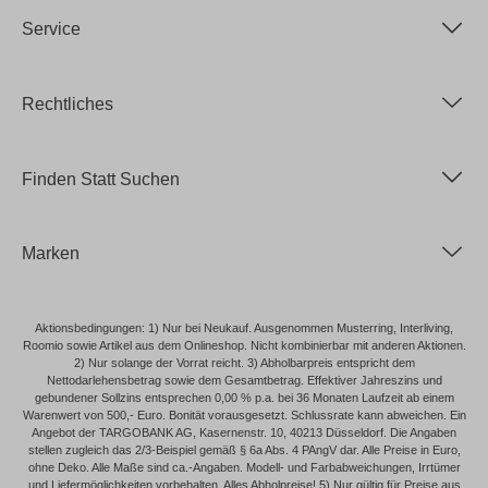
Service
Rechtliches
Finden Statt Suchen
Marken
Aktionsbedingungen: 1) Nur bei Neukauf. Ausgenommen Musterring, Interliving,
Roomio sowie Artikel aus dem Onlineshop. Nicht kombinierbar mit anderen Aktionen.
2) Nur solange der Vorrat reicht. 3) Abholbarpreis entspricht dem
Nettodarlehensbetrag sowie dem Gesamtbetrag. Effektiver Jahreszins und
gebundener Sollzins entsprechen 0,00 % p.a. bei 36 Monaten Laufzeit ab einem
Warenwert von 500,- Euro. Bonität vorausgesetzt. Schlussrate kann abweichen. Ein
Angebot der TARGOBANK AG, Kasernenstr. 10, 40213 Düsseldorf. Die Angaben
stellen zugleich das 2/3-Beispiel gemäß § 6a Abs. 4 PAngV dar. Alle Preise in Euro,
ohne Deko. Alle Maße sind ca.-Angaben. Modell- und Farbabweichungen, Irrtümer
und Liefermöglichkeiten vorbehalten. Alles Abholpreise! 5) Nur gültig für Preise aus