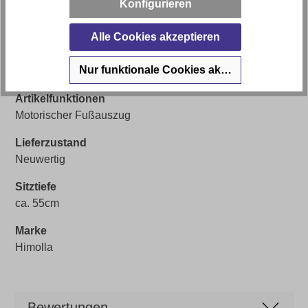
Konfigurieren
ca. 45cm
Alle Cookies akzeptieren
Artikel Bezeichnung
Himolla Ecksofa mit motorischen Fußauszug und Hocker
Nur funktionale Cookies akzeptieren
in Leder
Artikelfunktionen
Motorischer Fußauszug
Lieferzustand
Neuwertig
Sitztiefe
ca. 55cm
Marke
Himolla
Bewertungen