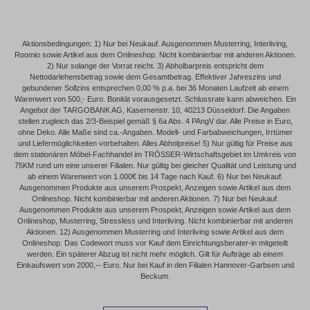
Aktionsbedingungen: 1) Nur bei Neukauf. Ausgenommen Musterring, Interliving,
Roomio sowie Artikel aus dem Onlineshop. Nicht kombinierbar mit anderen Aktionen.
2) Nur solange der Vorrat reicht. 3) Abholbarpreis entspricht dem
Nettodarlehensbetrag sowie dem Gesamtbetrag. Effektiver Jahreszins und
gebundener Sollzins entsprechen 0,00 % p.a. bei 36 Monaten Laufzeit ab einem
Warenwert von 500,- Euro. Bonität vorausgesetzt. Schlussrate kann abweichen. Ein
Angebot der TARGOBANK AG, Kasernenstr. 10, 40213 Düsseldorf. Die Angaben
stellen zugleich das 2/3-Beispiel gemäß § 6a Abs. 4 PAngV dar. Alle Preise in Euro,
ohne Deko. Alle Maße sind ca.-Angaben. Modell- und Farbabweichungen, Irrtümer
und Liefermöglichkeiten vorbehalten. Alles Abholpreise! 5) Nur gültig für Preise aus
dem stationären Möbel-Fachhandel im TRÖSSER-Wirtschaftsgebiet im Umkreis von
75KM rund um eine unserer Filialen. Nur gültig bei gleicher Qualität und Leistung und
ab einem Warenwert von 1.000€ bis 14 Tage nach Kauf. 6) Nur bei Neukauf.
Ausgenommen Produkte aus unserem Prospekt, Anzeigen sowie Artikel aus dem
Onlineshop. Nicht kombinierbar mit anderen Aktionen. 7) Nur bei Neukauf.
Ausgenommen Produkte aus unserem Prospekt, Anzeigen sowie Artikel aus dem
Onlineshop, Musterring, Stressless und Interliving. Nicht kombinierbar mit anderen
Aktionen. 12) Ausgenommen Musterring und Interliving sowie Artikel aus dem
Onlineshop. Das Codewort muss vor Kauf dem Einrichtungsberater-in mitgeteilt
werden. Ein späterer Abzug ist nicht mehr möglich. Gilt für Aufträge ab einem
Einkaufswert von 2000,-- Euro. Nur bei Kauf in den Filialen Hannover-Garbsen und
Beckum.