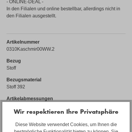
- ONLINE-DEAL -
In den Filialen und online bestellbar, allerdings nicht in
den Filialen ausgestellt.
Artikelnummer
0310Kaschmir00WW.2
Bezug
Stoff
Bezugsmaterial
Stoff 392
Artikelabmessungen
Breite: ca. 215cm, Tiefe: ca. 98cm, Höhe: ca. 70cm
Wir respektieren Ihre Privatsphäre
Sitzhöhe
Diese Website verwendet Cookies, um Ihnen die
ca. 49cm
bestmögliche Funktionalität bieten zu können. Sie