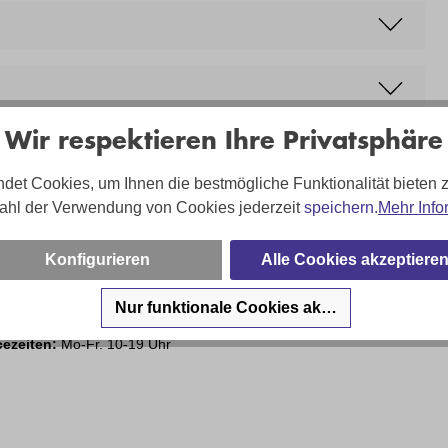
Wir respektieren Ihre Privatsphäre
det Cookies, um Ihnen die bestmögliche Funktionalität bieten 
ahl der Verwendung von Cookies jederzeit
speichern.
Mehr Info
sa Hartung - und Ihr Team sind für Sie da!
Konfigurieren
Alle Cookies akzeptiere
on:
02203 35826 220
Nur funktionale Cookies akzeptieren
:
shop@troesser.de
cezeiten:
Mo-Fr. 10-19 Uhr