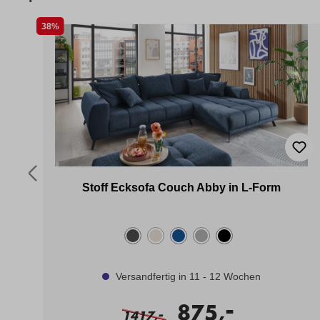
38%
off
Stoff Ecksofa Couch Abby in L-Form
Versandfertig in 11 - 12 Wochen
-
875,
-
1417,