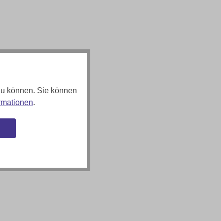
zu können. Sie können
rmationen
.
n