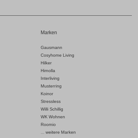
Marken
Gausmann
Cosyhome Living
Hilker
Himolla
Interliving
Musterring
Koinor
Stressless
Willi Schillig
WK Wohnen
Roomio
... weitere Marken