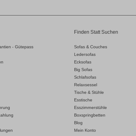
Finden Statt Suchen
antien - Gütepass
Sofas & Couches
Ledersofas
en
Ecksofas
Big Sofas
Schlafsofas
Relaxsessel
Tische & Stühle
Esstische
hrung
Esszimmerstühle
Zahlung
Boxspringbetten
Blog
llungen
Mein Konto